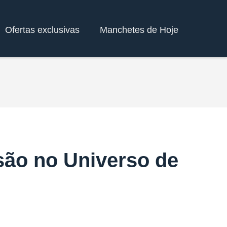
Ofertas exclusivas
Manchetes de Hoje
ão no Universo de