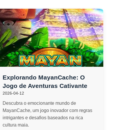
Explorando MayanCache: O
Jogo de Aventuras Cativante
2026-04-12
Descubra o emocionante mundo de
MayanCache, um jogo inovador com regras
intrigantes e desafios baseados na rica
cultura maia.