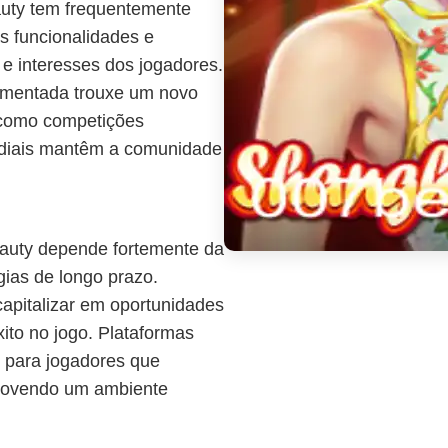
uty tem frequentemente
s funcionalidades e
e interesses dos jogadores.
umentada trouxe um novo
s como competições
undiais mantêm a comunidade
auty depende fortemente da
gias de longo prazo.
apitalizar em oportunidades
ito no jogo. Plataformas
s para jogadores que
movendo um ambiente