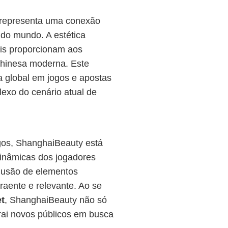
 representa uma conexão
s do mundo. A estética
ais proporcionam aos
 chinesa moderna. Este
a global em jogos e apostas
exo do cenário atual de
gos, ShanghaiBeauty está
inâmicas dos jogadores
clusão de elementos
raente e relevante. Ao se
t
, ShanghaiBeauty não só
rai novos públicos em busca