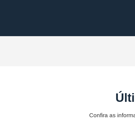
Últ
Confira as inform