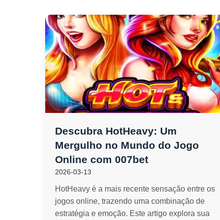
Descubra HotHeavy: Um
Mergulho no Mundo do Jogo
Online com 007bet
2026-03-13
HotHeavy é a mais recente sensação entre os
jogos online, trazendo uma combinação de
estratégia e emoção. Este artigo explora sua