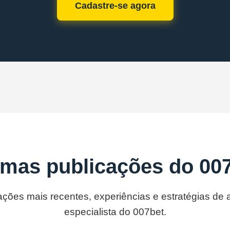
Cadastre-se agora
imas publicações do 00
ações mais recentes, experiências e estratégias de
especialista do 007bet.