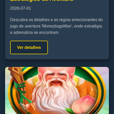
2026-07-01
Descubra os detalhes e as regras emocionantes do
jogo de aventura 'MoneybagsMan', onde estratégia
e adrenalina se encontram.
Ver detalhes