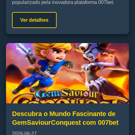
popularizado pela inovadora plataforma 007bet.
Ver detalhes
Descubra o Mundo Fascinante de
GemSaviourConquest com 007bet
2026-06-27