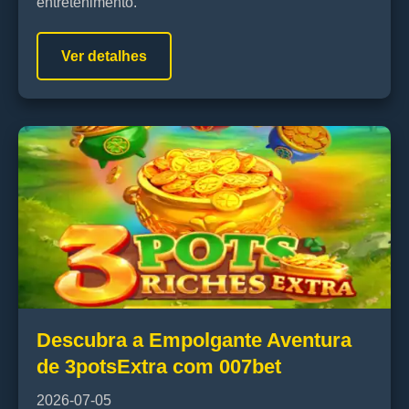
entretenimento.
Ver detalhes
Descubra a Empolgante Aventura
de 3potsExtra com 007bet
2026-07-05