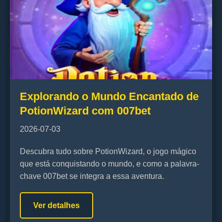
Explorando o Mundo Encantado de
PotionWizard com 007bet
2026-07-03
Descubra tudo sobre PotionWizard, o jogo mágico
que está conquistando o mundo, e como a palavra-
chave 007bet se integra a essa aventura.
Ver detalhes