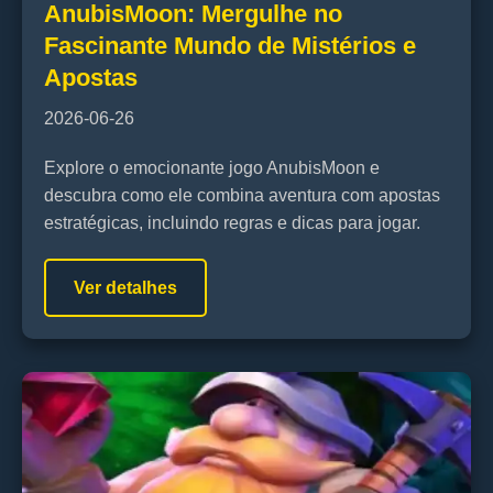
AnubisMoon: Mergulhe no
Fascinante Mundo de Mistérios e
Apostas
2026-06-26
Explore o emocionante jogo AnubisMoon e
descubra como ele combina aventura com apostas
estratégicas, incluindo regras e dicas para jogar.
Ver detalhes