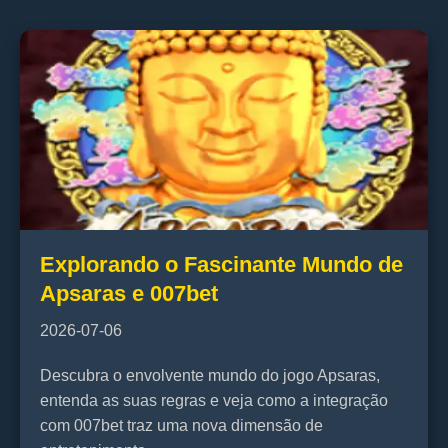
Explorando o Fascinante Mundo de
Apsaras e 007bet
2026-07-06
Descubra o envolvente mundo do jogo Apsaras,
entenda as suas regras e veja como a integração
com 007bet traz uma nova dimensão de