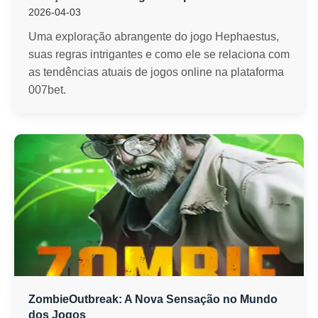
2026-04-03
Uma exploração abrangente do jogo Hephaestus,
suas regras intrigantes e como ele se relaciona com
as tendências atuais de jogos online na plataforma
007bet.
ZombieOutbreak: A Nova Sensação no Mundo
dos Jogos