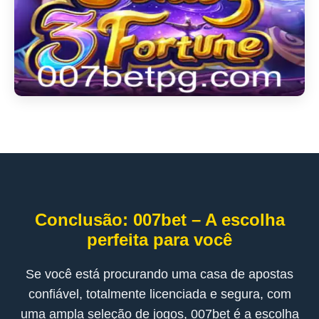
Conclusão: 007bet – A escolha
perfeita para você
Se você está procurando uma casa de apostas
confiável, totalmente licenciada e segura, com
uma ampla seleção de jogos, 007bet é a escolha