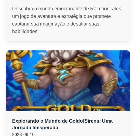
Descubra o mundo emocionante de RaccoonTales,
um jogo de aventura e estratégia que promete
capturar sua imaginação e desafiar suas
habilidades.
Explorando o Mundo de GoldofSirens: Uma
Jornada Inesperada
2026-06-10