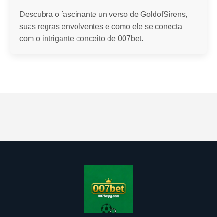
Descubra o fascinante universo de GoldofSirens,
suas regras envolventes e como ele se conecta
com o intrigante conceito de 007bet.