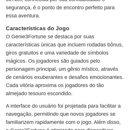
segurança, é o ponto de encontro perfeito para
essa aventura.
Características do Jogo
O Genie3Fortune se destaca por suas
características únicas que incluem rodadas bônus,
giros gratuitos e uma variedade de símbolos
mágicos. Os jogadores são guiados pelo
personagem principal, um gênio místico, através
de cenários exuberantes e desafios emocionantes.
Cada vitória aproxima os jogadores do tão
almejado tesouro escondido.
A interface do usuário foi projetada para facilitar a
navegação, permitindo que novos jogadores se
familiarizem rapidamente com o jogo. Além disso,