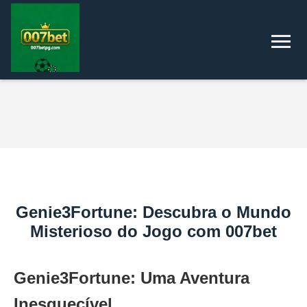
Genie3Fortune: Descubra o Mundo
Misterioso do Jogo com 007bet
Genie3Fortune: Uma Aventura
Inesquecível