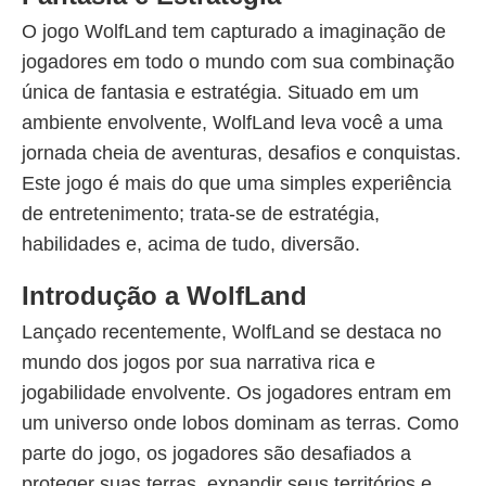
O jogo WolfLand tem capturado a imaginação de
jogadores em todo o mundo com sua combinação
única de fantasia e estratégia. Situado em um
ambiente envolvente, WolfLand leva você a uma
jornada cheia de aventuras, desafios e conquistas.
Este jogo é mais do que uma simples experiência
de entretenimento; trata-se de estratégia,
habilidades e, acima de tudo, diversão.
Introdução a WolfLand
Lançado recentemente, WolfLand se destaca no
mundo dos jogos por sua narrativa rica e
jogabilidade envolvente. Os jogadores entram em
um universo onde lobos dominam as terras. Como
parte do jogo, os jogadores são desafiados a
proteger suas terras, expandir seus territórios e