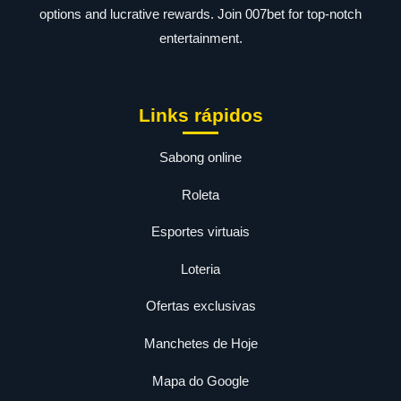
options and lucrative rewards. Join 007bet for top-notch
entertainment.
Links rápidos
Sabong online
Roleta
Esportes virtuais
Loteria
Ofertas exclusivas
Manchetes de Hoje
Mapa do Google