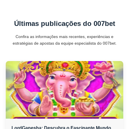
Últimas publicações do 007bet
Confira as informações mais recentes, experiências e
estratégias de apostas da equipe especialista do 007bet.
LordGanesha: Descubra o Fascinante Mundo