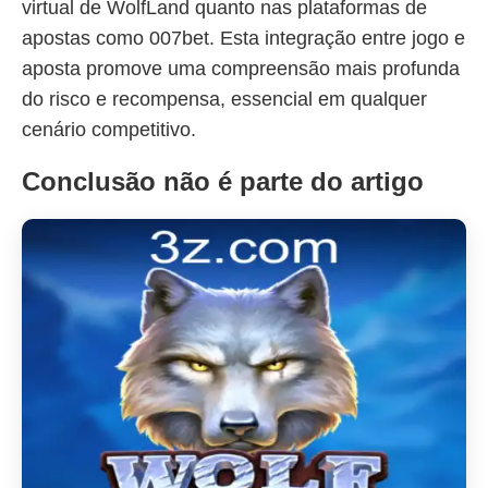
virtual de WolfLand quanto nas plataformas de
apostas como 007bet. Esta integração entre jogo e
aposta promove uma compreensão mais profunda
do risco e recompensa, essencial em qualquer
cenário competitivo.
Conclusão não é parte do artigo