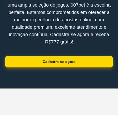
uma ampla seleção de jogos, 007bet é a escolha
perfeita. Estamos comprometidos em oferecer a
melhor experiência de apostas online, com
qualidade premium, excelente atendimento e
inovação contínua. Cadastre-se agora e receba
R$777 grátis!
Cadastre-se agora