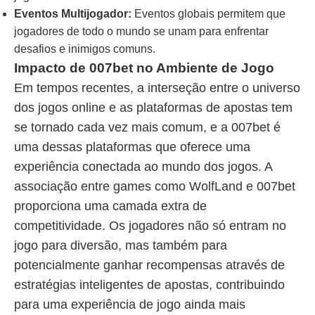
Eventos Multijogador:
Eventos globais permitem que
jogadores de todo o mundo se unam para enfrentar
desafios e inimigos comuns.
Impacto de 007bet no Ambiente de Jogo
Em tempos recentes, a interseção entre o universo
dos jogos online e as plataformas de apostas tem
se tornado cada vez mais comum, e a 007bet é
uma dessas plataformas que oferece uma
experiência conectada ao mundo dos jogos. A
associação entre games como WolfLand e 007bet
proporciona uma camada extra de
competitividade. Os jogadores não só entram no
jogo para diversão, mas também para
potencialmente ganhar recompensas através de
estratégias inteligentes de apostas, contribuindo
para uma experiência de jogo ainda mais