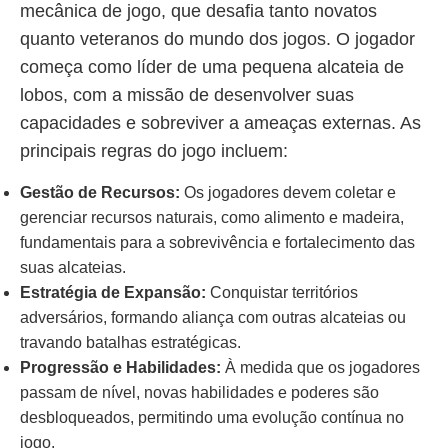
mecânica de jogo, que desafia tanto novatos
quanto veteranos do mundo dos jogos. O jogador
começa como líder de uma pequena alcateia de
lobos, com a missão de desenvolver suas
capacidades e sobreviver a ameaças externas. As
principais regras do jogo incluem:
Gestão de Recursos:
Os jogadores devem coletar e
gerenciar recursos naturais, como alimento e madeira,
fundamentais para a sobrevivência e fortalecimento das
suas alcateias.
Estratégia de Expansão:
Conquistar territórios
adversários, formando aliança com outras alcateias ou
travando batalhas estratégicas.
Progressão e Habilidades:
À medida que os jogadores
passam de nível, novas habilidades e poderes são
desbloqueados, permitindo uma evolução contínua no
jogo.