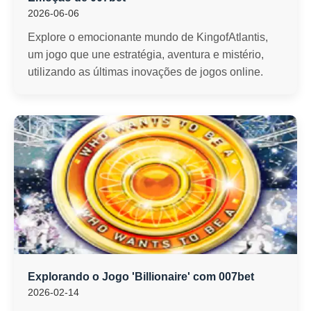
2026-06-06
Explore o emocionante mundo de KingofAtlantis,
um jogo que une estratégia, aventura e mistério,
utilizando as últimas inovações de jogos online.
Explorando o Jogo 'Billionaire' com 007bet
2026-02-14