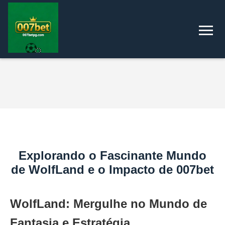
Explorando o Fascinante Mundo
de WolfLand e o Impacto de 007bet
WolfLand: Mergulhe no Mundo de
Fantasia e Estratégia