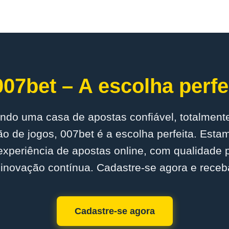
07bet – A escolha perfe
ndo uma casa de apostas confiável, totalmente
o de jogos, 007bet é a escolha perfeita. Est
experiência de apostas online, com qualidade
inovação contínua. Cadastre-se agora e receb
Cadastre-se agora