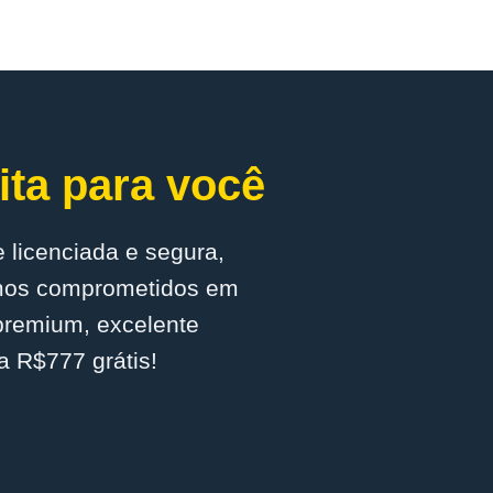
ita para você
 licenciada e segura,
amos comprometidos em
 premium, excelente
a R$777 grátis!