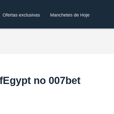
Ofertas exclusivas
Manchetes de Hoje
fEgypt no 007bet