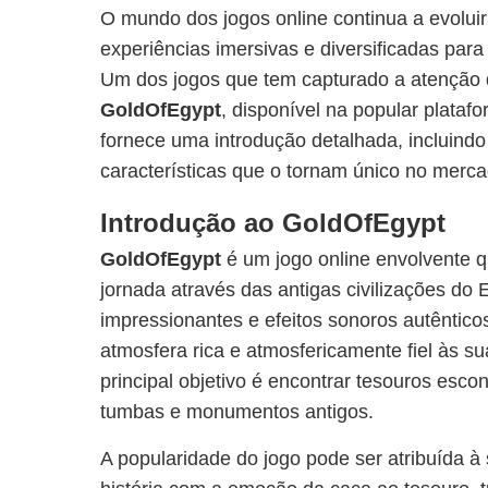
O mundo dos jogos online continua a evolui
experiências imersivas e diversificadas para
Um dos jogos que tem capturado a atenção 
GoldOfEgypt
, disponível na popular plataf
fornece uma introdução detalhada, incluind
características que o tornam único no merca
Introdução ao GoldOfEgypt
GoldOfEgypt
é um jogo online envolvente 
jornada através das antigas civilizações do 
impressionantes e efeitos sonoros autêntico
atmosfera rica e atmosfericamente fiel às su
principal objetivo é encontrar tesouros esc
tumbas e monumentos antigos.
A popularidade do jogo pode ser atribuída à