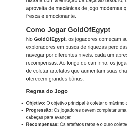
história com a emoção da caça ao tesouro, 
aproveita de mecânicas de jogo modernas 
fresca e emocionante.
Como Jogar GoldOfEgypt
No
GoldOfEgypt
, os jogadores começam s
exploradores em busca de riquezas perdida
navegar por diferentes níveis, cada um apre
recompensas. Ao longo do caminho, os joga
de coletar artefatos que aumentam suas ch
oferecem grandes bônus.
Regras do Jogo
Objetivo:
O objetivo principal é coletar o máximo d
Progressão:
Os jogadores devem completar uma s
cabeças para avançar.
Recompensas:
Os artefatos raros e o ouro cole