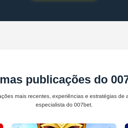
imas publicações do 00
ações mais recentes, experiências e estratégias de
especialista do 007bet.