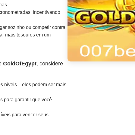
ias.
ronometradas, incentivando
gar sozinho ou competir contra
ar mais tesouros em um
no
GoldOfEgypt
, considere
os níveis – eles podem ser mais
 para garantir que você
íveis para vencer seus