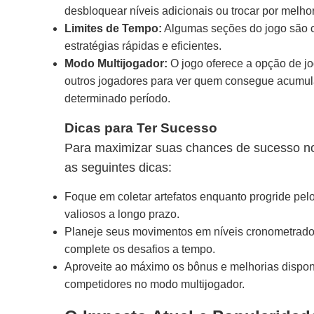
desbloquear níveis adicionais ou trocar por melhor
Limites de Tempo:
Algumas seções do jogo são c
estratégias rápidas e eficientes.
Modo Multijogador:
O jogo oferece a opção de jo
outros jogadores para ver quem consegue acumul
determinado período.
Dicas para Ter Sucesso
Para maximizar suas chances de sucesso 
as seguintes dicas:
Foque em coletar artefatos enquanto progride pel
valiosos a longo prazo.
Planeje seus movimentos em níveis cronometrados
complete os desafios a tempo.
Aproveite ao máximo os bônus e melhorias dispon
competidores no modo multijogador.