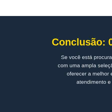
Conclusão: 0
Se você está procura
com uma ampla seleçã
oferecer a melhor 
atendimento e 