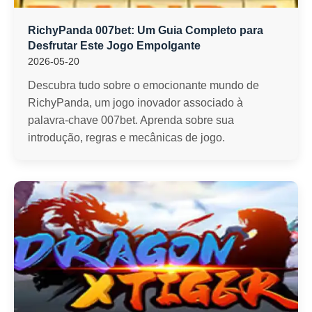
RichyPanda 007bet: Um Guia Completo para
Desfrutar Este Jogo Empolgante
2026-05-20
Descubra tudo sobre o emocionante mundo de
RichyPanda, um jogo inovador associado à
palavra-chave 007bet. Aprenda sobre sua
introdução, regras e mecânicas de jogo.