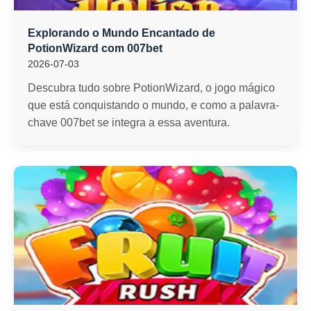
Explorando o Mundo Encantado de
PotionWizard com 007bet
2026-07-03
Descubra tudo sobre PotionWizard, o jogo mágico
que está conquistando o mundo, e como a palavra-
chave 007bet se integra a essa aventura.