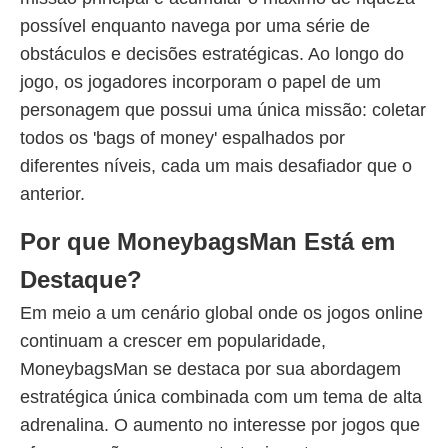
possível enquanto navega por uma série de
obstáculos e decisões estratégicas. Ao longo do
jogo, os jogadores incorporam o papel de um
personagem que possui uma única missão: coletar
todos os 'bags of money' espalhados por
diferentes níveis, cada um mais desafiador que o
anterior.
Por que MoneybagsMan Está em
Destaque?
Em meio a um cenário global onde os jogos online
continuam a crescer em popularidade,
MoneybagsMan se destaca por sua abordagem
estratégica única combinada com um tema de alta
adrenalina. O aumento no interesse por jogos que