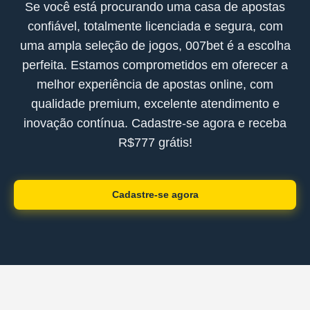
Se você está procurando uma casa de apostas
confiável, totalmente licenciada e segura, com
uma ampla seleção de jogos, 007bet é a escolha
perfeita. Estamos comprometidos em oferecer a
melhor experiência de apostas online, com
qualidade premium, excelente atendimento e
inovação contínua. Cadastre-se agora e receba
R$777 grátis!
Cadastre-se agora