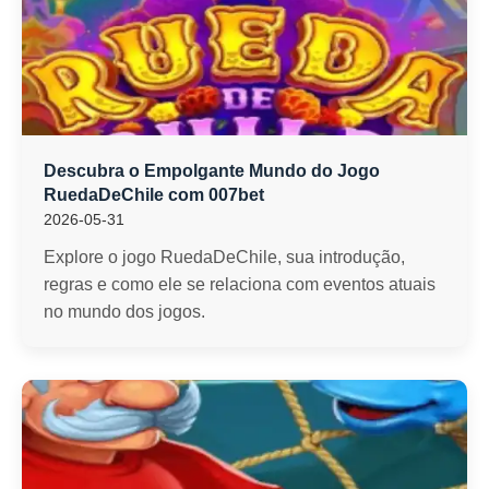
Descubra o Empolgante Mundo do Jogo
RuedaDeChile com 007bet
2026-05-31
Explore o jogo RuedaDeChile, sua introdução,
regras e como ele se relaciona com eventos atuais
no mundo dos jogos.