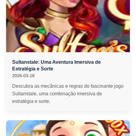
Sultanstale: Uma Aventura Imersiva de
Estratégia e Sorte
2026-03-18
Descubra as mecânicas e regras do fascinante jogo
Sultanstale, uma combinação imersiva de
estratégia e sorte.