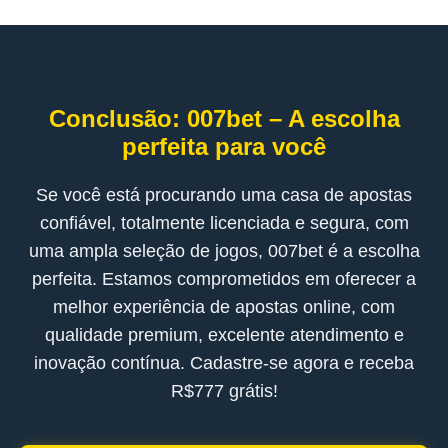
Conclusão: 007bet – A escolha
perfeita para você
Se você está procurando uma casa de apostas
confiável, totalmente licenciada e segura, com
uma ampla seleção de jogos, 007bet é a escolha
perfeita. Estamos comprometidos em oferecer a
melhor experiência de apostas online, com
qualidade premium, excelente atendimento e
inovação contínua. Cadastre-se agora e receba
R$777 grátis!