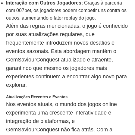
Interação com Outros Jogadores:
Graças à parceria
com 007bet, os jogadores podem competir uns contra os
outros, aumentando o fator replay do jogo.
Além das regras mencionadas, o jogo é conhecido
por suas atualizações regulares, que
frequentemente introduzem novos desafios e
eventos sazonais. Esta abordagem mantém o
GemSaviourConquest atualizado e atraente,
garantindo que mesmo os jogadores mais
experientes continuem a encontrar algo novo para
explorar.
Atualizações Recentes e Eventos
Nos eventos atuais, o mundo dos jogos online
experimenta uma crescente interatividade e
integração de plataformas, e
GemSaviourConquest não fica atrás. Com a