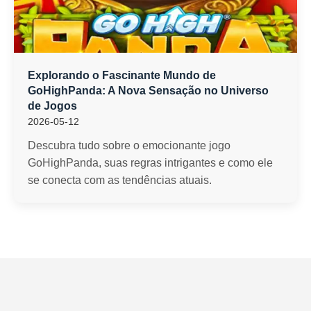
Explorando o Fascinante Mundo de
GoHighPanda: A Nova Sensação no Universo
de Jogos
2026-05-12
Descubra tudo sobre o emocionante jogo
GoHighPanda, suas regras intrigantes e como ele
se conecta com as tendências atuais.