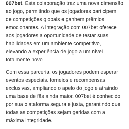
007bet
. Esta colaboração traz uma nova dimensão
ao jogo, permitindo que os jogadores participem
de competições globais e ganhem prêmios
emocionantes. A integração com 007bet oferece
aos jogadores a oportunidade de testar suas
habilidades em um ambiente competitivo,
elevando a experiência de jogo a um nível
totalmente novo.
Com essa parceria, os jogadores podem esperar
eventos especiais, torneios e recompensas
exclusivas, ampliando o apelo do jogo e atraindo
uma base de fãs ainda maior. 007bet é conhecido
por sua plataforma segura e justa, garantindo que
todas as competições sejam geridas com a
máxima integridade.