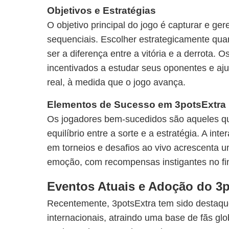
Objetivos e Estratégias
O objetivo principal do jogo é capturar e ge
sequenciais. Escolher estrategicamente quan
ser a diferença entre a vitória e a derrota. 
incentivados a estudar seus oponentes e aju
real, à medida que o jogo avança.
Elementos de Sucesso em 3potsExtra
Os jogadores bem-sucedidos são aqueles q
equilíbrio entre a sorte e a estratégia. A in
em torneios e desafios ao vivo acrescenta 
emoção, com recompensas instigantes no fin
Eventos Atuais e Adoção do 3p
Recentemente, 3potsExtra tem sido destaqu
internacionais, atraindo uma base de fãs glo