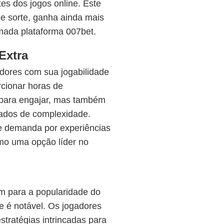
s dos jogos online. Este
 e sorte, ganha ainda mais
mada plataforma 007bet.
Extra
dores com sua jogabilidade
rcionar horas de
 para engajar, mas também
riados de complexidade.
e demanda por experiências
omo uma opção líder no
em para a popularidade do
de é notável. Os jogadores
tratégias intrincadas para