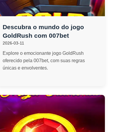
Descubra o mundo do jogo
GoldRush com 007bet
2026-03-11
Explore o emocionante jogo GoldRush
oferecido pela 007bet, com suas regras
únicas e envolventes.