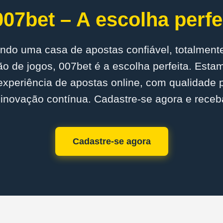
07bet – A escolha perfe
ndo uma casa de apostas confiável, totalmente
o de jogos, 007bet é a escolha perfeita. Est
experiência de apostas online, com qualidade
inovação contínua. Cadastre-se agora e receb
Cadastre-se agora