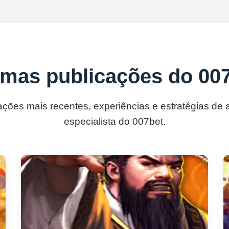
imas publicações do 00
ações mais recentes, experiências e estratégias de
especialista do 007bet.