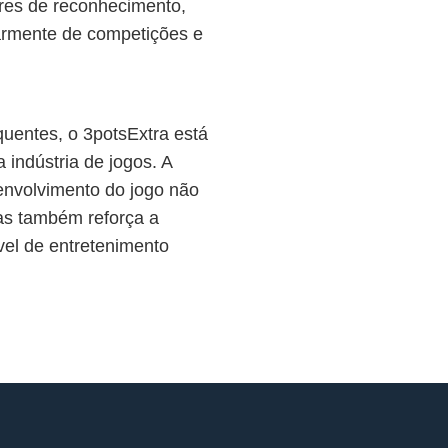
res de reconhecimento,
armente de competições e
quentes, o 3potsExtra está
indústria de jogos. A
envolvimento do jogo não
s também reforça a
el de entretenimento