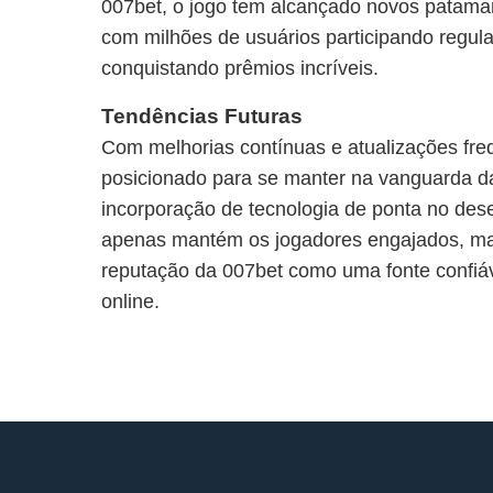
007bet, o jogo tem alcançado novos patama
com milhões de usuários participando regul
conquistando prêmios incríveis.
Tendências Futuras
Com melhorias contínuas e atualizações fre
posicionado para se manter na vanguarda da 
incorporação de tecnologia de ponta no des
apenas mantém os jogadores engajados, ma
reputação da 007bet como uma fonte confiáv
online.