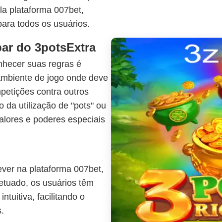
a plataforma 007bet,
para todos os usuários.
ar do 3potsExtra
nhecer suas regras é
 ambiente de jogo onde deve
etições contra outros
o da utilização de "pots" ou
alores e poderes especiais
ver na plataforma 007bet,
etuado, os usuários têm
ntuitiva, facilitando o
.