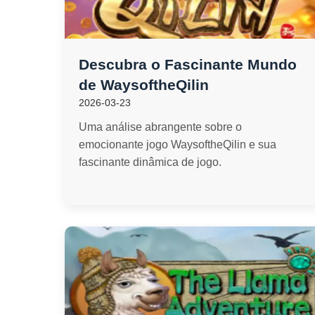
Descubra o Fascinante Mundo
de WaysoftheQilin
2026-03-23
Uma análise abrangente sobre o
emocionante jogo WaysoftheQilin e sua
fascinante dinâmica de jogo.