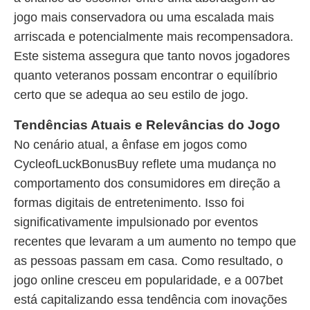
jogo mais conservadora ou uma escalada mais
arriscada e potencialmente mais recompensadora.
Este sistema assegura que tanto novos jogadores
quanto veteranos possam encontrar o equilíbrio
certo que se adequa ao seu estilo de jogo.
Tendências Atuais e Relevâncias do Jogo
No cenário atual, a ênfase em jogos como
CycleofLuckBonusBuy reflete uma mudança no
comportamento dos consumidores em direção a
formas digitais de entretenimento. Isso foi
significativamente impulsionado por eventos
recentes que levaram a um aumento no tempo que
as pessoas passam em casa. Como resultado, o
jogo online cresceu em popularidade, e a 007bet
está capitalizando essa tendência com inovações