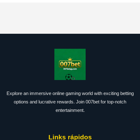
Explore an immersive online gaming world with exciting betting
options and lucrative rewards. Join 007bet for top-notch
entertainment.
Links rápidos