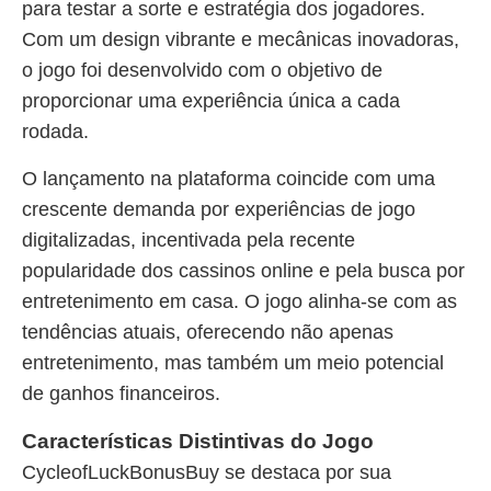
para testar a sorte e estratégia dos jogadores.
Com um design vibrante e mecânicas inovadoras,
o jogo foi desenvolvido com o objetivo de
proporcionar uma experiência única a cada
rodada.
O lançamento na plataforma coincide com uma
crescente demanda por experiências de jogo
digitalizadas, incentivada pela recente
popularidade dos cassinos online e pela busca por
entretenimento em casa. O jogo alinha-se com as
tendências atuais, oferecendo não apenas
entretenimento, mas também um meio potencial
de ganhos financeiros.
Características Distintivas do Jogo
CycleofLuckBonusBuy se destaca por sua