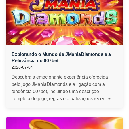
Explorando o Mundo de JManiaDiamonds e a
Relevância do 007bet
2026-07-04
Descubra a emocionante experiência oferecida
pelo jogo JManiaDiamonds e a ligação com a
tendência 007bet, incluindo uma descrição
completa do jogo, regras e atualizações recentes.