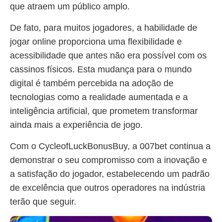
que atraem um público amplo.
De fato, para muitos jogadores, a habilidade de
jogar online proporciona uma flexibilidade e
acessibilidade que antes não era possível com os
cassinos físicos. Esta mudança para o mundo
digital é também percebida na adoção de
tecnologias como a realidade aumentada e a
inteligência artificial, que prometem transformar
ainda mais a experiência de jogo.
Com o CycleofLuckBonusBuy, a 007bet continua a
demonstrar o seu compromisso com a inovação e
a satisfação do jogador, estabelecendo um padrão
de excelência que outros operadores na indústria
terão que seguir.