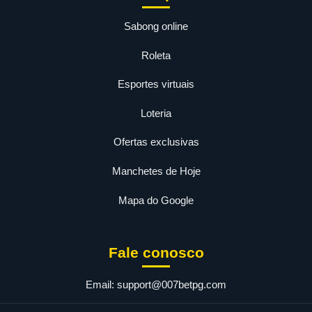
Sabong online
Roleta
Esportes virtuais
Loteria
Ofertas exclusivas
Manchetes de Hoje
Mapa do Google
Fale conosco
Email:
support@007betpg.com