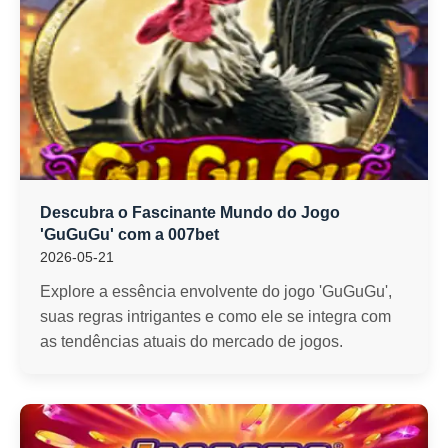
Descubra o Fascinante Mundo do Jogo
'GuGuGu' com a 007bet
2026-05-21
Explore a essência envolvente do jogo 'GuGuGu',
suas regras intrigantes e como ele se integra com
as tendências atuais do mercado de jogos.