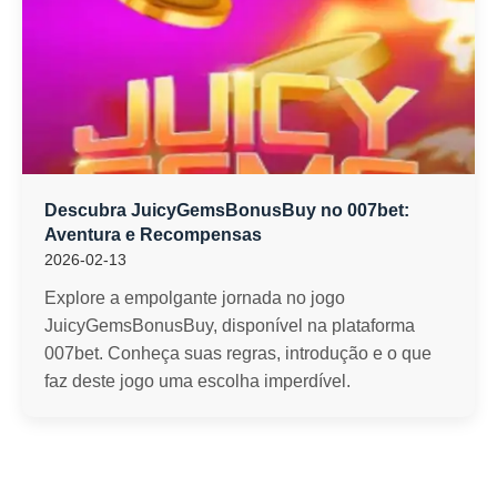
Descubra JuicyGemsBonusBuy no 007bet:
Aventura e Recompensas
2026-02-13
Explore a empolgante jornada no jogo
JuicyGemsBonusBuy, disponível na plataforma
007bet. Conheça suas regras, introdução e o que
faz deste jogo uma escolha imperdível.