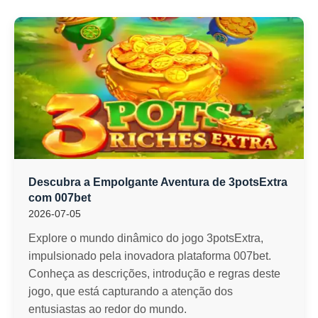
Descubra a Empolgante Aventura de 3potsExtra
com 007bet
2026-07-05
Explore o mundo dinâmico do jogo 3potsExtra,
impulsionado pela inovadora plataforma 007bet.
Conheça as descrições, introdução e regras deste
jogo, que está capturando a atenção dos
entusiastas ao redor do mundo.