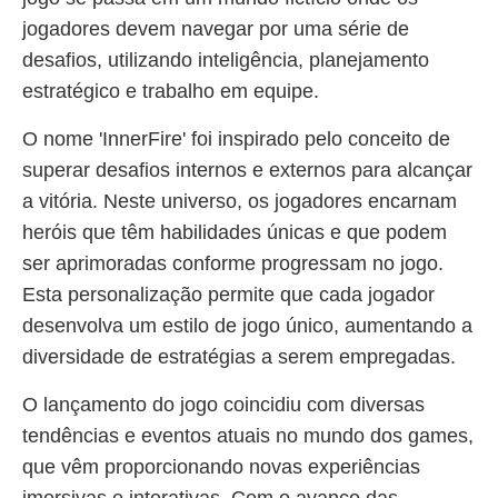
jogadores devem navegar por uma série de
desafios, utilizando inteligência, planejamento
estratégico e trabalho em equipe.
O nome 'InnerFire' foi inspirado pelo conceito de
superar desafios internos e externos para alcançar
a vitória. Neste universo, os jogadores encarnam
heróis que têm habilidades únicas e que podem
ser aprimoradas conforme progressam no jogo.
Esta personalização permite que cada jogador
desenvolva um estilo de jogo único, aumentando a
diversidade de estratégias a serem empregadas.
O lançamento do jogo coincidiu com diversas
tendências e eventos atuais no mundo dos games,
que vêm proporcionando novas experiências