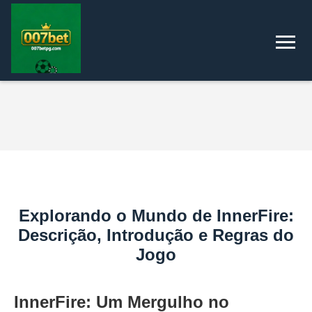
Explorando o Mundo de InnerFire:
Descrição, Introdução e Regras do
Jogo
InnerFire: Um Mergulho no