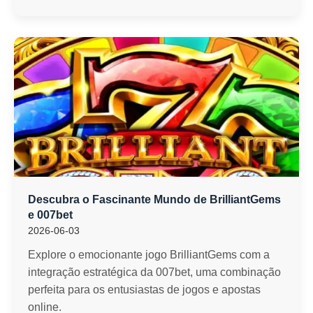
Descubra o Fascinante Mundo de BrilliantGems
e 007bet
2026-06-03
Explore o emocionante jogo BrilliantGems com a
integração estratégica da 007bet, uma combinação
perfeita para os entusiastas de jogos e apostas
online.