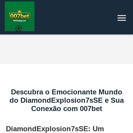
Descubra o Emocionante Mundo
do DiamondExplosion7sSE e Sua
Conexão com 007bet
DiamondExplosion7sSE: Um