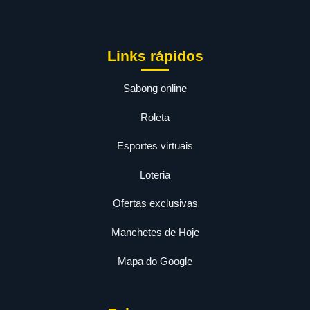
Links rápidos
Sabong online
Roleta
Esportes virtuais
Loteria
Ofertas exclusivas
Manchetes de Hoje
Mapa do Google