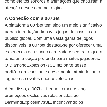
como efeitos sonoros e animações que capturam a
atenção desde o primeiro giro.
A Conexão com a 007bet
A plataforma 007bet tem sido um meio significativo
para a introdução de novos jogos de cassino ao
público global. Com uma vasta gama de jogos
disponíveis, a 007bet destaca-se por oferecer uma
experiência de usuário otimizada e segura, o que a
torna uma opção preferida para muitos jogadores.
O DiamondExplosion7sSE faz parte desse
portfólio em constante crescimento, atraindo tanto
jogadores novatos quanto veteranos.
Além disso, a 007bet frequentemente lança
promoções exclusivas relacionadas ao
DiamondExplosion7sSE, incentivando os