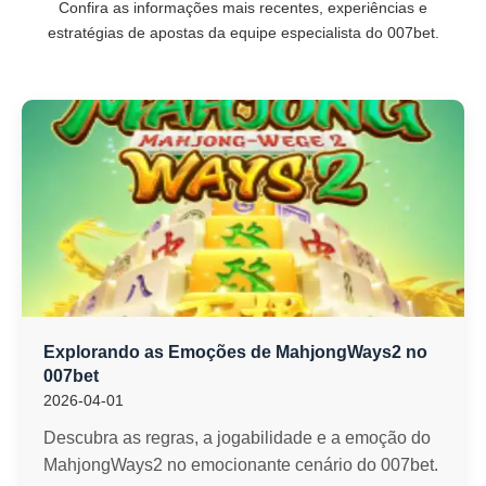
Confira as informações mais recentes, experiências e
estratégias de apostas da equipe especialista do 007bet.
Explorando as Emoções de MahjongWays2 no
007bet
2026-04-01
Descubra as regras, a jogabilidade e a emoção do
MahjongWays2 no emocionante cenário do 007bet.