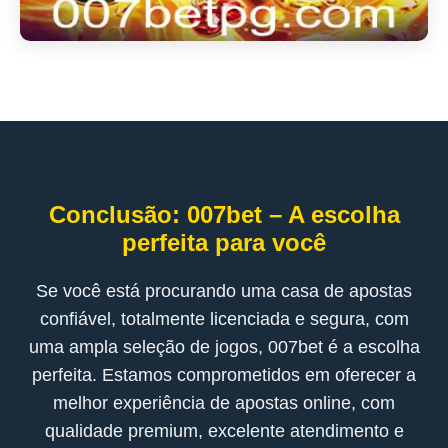
Conclusão: 007bet – A escolha
perfeita para você
Se você está procurando uma casa de apostas
confiável, totalmente licenciada e segura, com
uma ampla seleção de jogos, 007bet é a escolha
perfeita. Estamos comprometidos em oferecer a
melhor experiência de apostas online, com
qualidade premium, excelente atendimento e