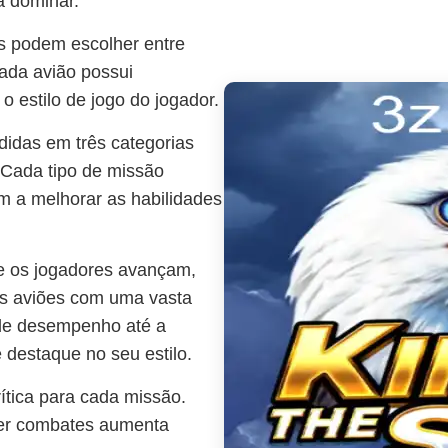
a dominar.
es podem escolher entre
ada avião possui
o estilo de jogo do jogador.
didas em três categorias
 Cada tipo de missão
m a melhorar as habilidades
 os jogadores avançam,
us aviões com uma vasta
de desempenho até a
e destaque no seu estilo.
ítica para cada missão.
ncer combates aumenta