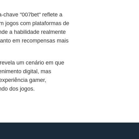
-chave "007bet" reflete a
em jogos com plataformas de
nde a habilidade realmente
quanto em recompensas mais
revela um cenário em que
nimento digital, mas
experiência gamer,
ndo dos jogos.