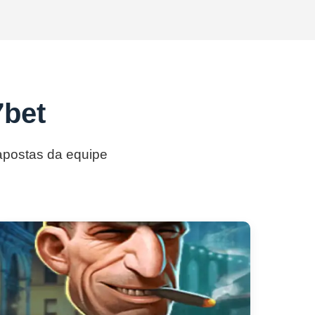
7bet
 apostas da equipe