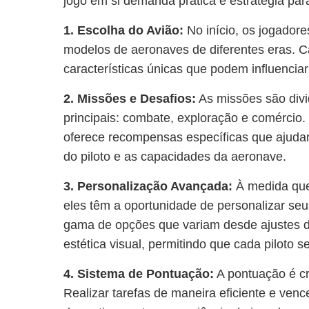
jogo em si demanda prática e estratégia par
1. Escolha do Avião:
No início, os jogador
modelos de aeronaves de diferentes eras. C
características únicas que podem influenciar 
2. Missões e Desafios:
As missões são divi
principais: combate, exploração e comércio.
oferece recompensas específicas que ajuda
do piloto e as capacidades da aeronave.
3. Personalização Avançada:
À medida que
eles têm a oportunidade de personalizar se
gama de opções que variam desde ajustes 
estética visual, permitindo que cada piloto s
4. Sistema de Pontuação:
A pontuação é cr
Realizar tarefas de maneira eficiente e ve