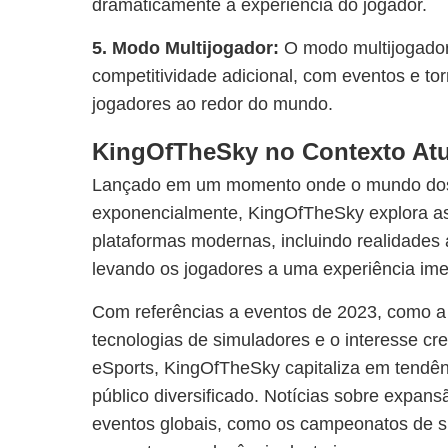
dramaticamente a experiência do jogador.
5. Modo Multijogador:
O modo multijogado
competitividade adicional, com eventos e to
jogadores ao redor do mundo.
KingOfTheSky no Contexto Atu
Lançado em um momento onde o mundo dos 
exponencialmente, KingOfTheSky explora a
plataformas modernas, incluindo realidades 
levando os jogadores a uma experiência im
Com referências a eventos de 2023, como a
tecnologias de simuladores e o interesse c
eSports, KingOfTheSky capitaliza em tendênc
público diversificado. Notícias sobre expans
eventos globais, como os campeonatos de s