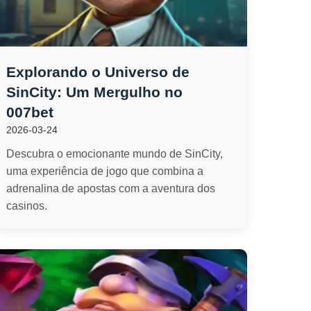
Explorando o Universo de
SinCity: Um Mergulho no
007bet
2026-03-24
Descubra o emocionante mundo de SinCity,
uma experiência de jogo que combina a
adrenalina de apostas com a aventura dos
casinos.