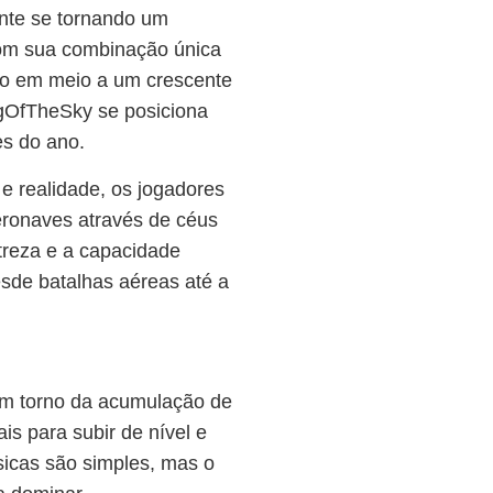
nte se tornando um
com sua combinação única
ado em meio a um crescente
ngOfTheSky se posiciona
s do ano.
e realidade, os jogadores
ronaves através de céus
streza e a capacidade
esde batalhas aéreas até a
em torno da acumulação de
is para subir de nível e
sicas são simples, mas o