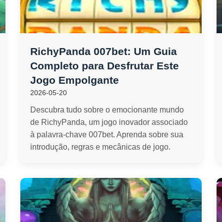
RichyPanda 007bet: Um Guia
Completo para Desfrutar Este
Jogo Empolgante
2026-05-20
Descubra tudo sobre o emocionante mundo
de RichyPanda, um jogo inovador associado
à palavra-chave 007bet. Aprenda sobre sua
introdução, regras e mecânicas de jogo.