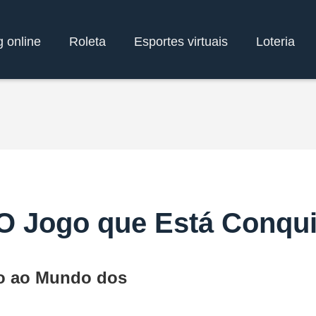
 online
Roleta
Esportes virtuais
Loteria
O Jogo que Está Conqu
o ao Mundo dos