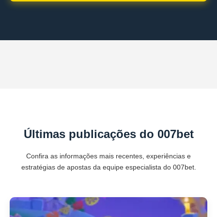
Últimas publicações do 007bet
Confira as informações mais recentes, experiências e
estratégias de apostas da equipe especialista do 007bet.