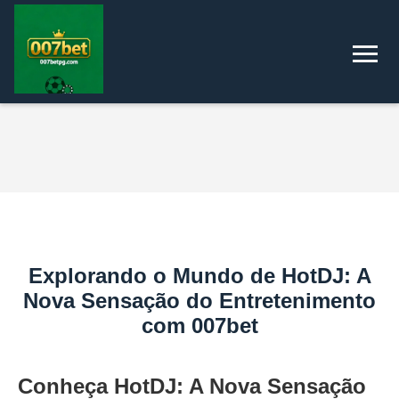
Explorando o Mundo de HotDJ: A
Nova Sensação do Entretenimento
com 007bet
Conheça HotDJ: A Nova Sensação