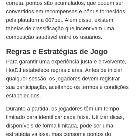
correta, pontos são acumulados, que podem ser
convertidos em recompensas e bônus fornecidos
pela plataforma 007bet. Além disso, existem
tabelas de classificação que incentivam uma
competição saudável entre os usuários.
Regras e Estratégias de Jogo
Para garantir uma experiência justa e envolvente,
HotDJ estabelece regras claras. Antes de iniciar
qualquer sessão, os jogadores devem registrar
sua participação, aceitando os termos e condições
estabelecidos.
Durante a partida, os jogadores têm um tempo
limitado para identificar cada faixa. Utilizar dicas,
disponíveis de forma limitada, pode ser uma
estratégia valiosa, mas consome pontos do