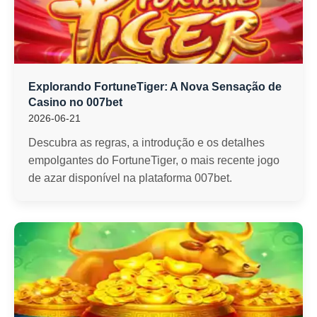
Explorando FortuneTiger: A Nova Sensação de
Casino no 007bet
2026-06-21
Descubra as regras, a introdução e os detalhes
empolgantes do FortuneTiger, o mais recente jogo
de azar disponível na plataforma 007bet.