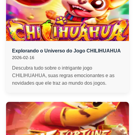
Explorando o Universo do Jogo CHILIHUAHUA
2026-02-16
Descubra tudo sobre o intrigante jogo
CHILIHUAHUA, suas regras emocionantes e as
novidades que ele traz ao mundo dos jogos.