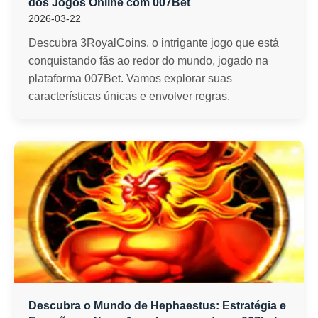
dos Jogos Online com 007Bet
2026-03-22
Descubra 3RoyalCoins, o intrigante jogo que está
conquistando fãs ao redor do mundo, jogado na
plataforma 007Bet. Vamos explorar suas
características únicas e envolver regras.
Descubra o Mundo de Hephaestus: Estratégia e