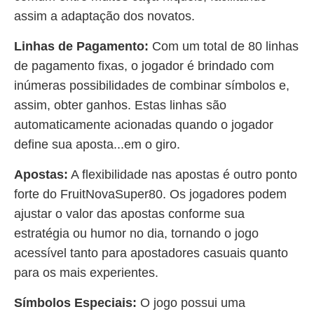
assim a adaptação dos novatos.
Linhas de Pagamento:
Com um total de 80 linhas
de pagamento fixas, o jogador é brindado com
inúmeras possibilidades de combinar símbolos e,
assim, obter ganhos. Estas linhas são
automaticamente acionadas quando o jogador
define sua aposta...em o giro.
Apostas:
A flexibilidade nas apostas é outro ponto
forte do FruitNovaSuper80. Os jogadores podem
ajustar o valor das apostas conforme sua
estratégia ou humor no dia, tornando o jogo
acessível tanto para apostadores casuais quanto
para os mais experientes.
Símbolos Especiais:
O jogo possui uma