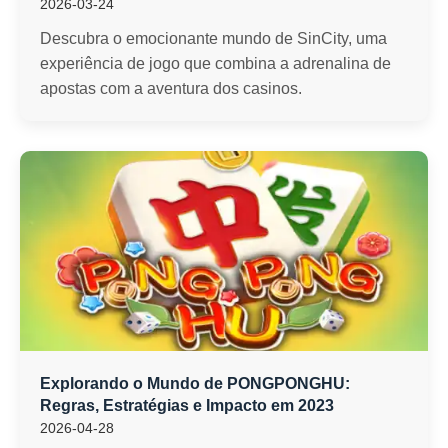
2026-03-24
Descubra o emocionante mundo de SinCity, uma
experiência de jogo que combina a adrenalina de
apostas com a aventura dos casinos.
Explorando o Mundo de PONGPONGHU:
Regras, Estratégias e Impacto em 2023
2026-04-28