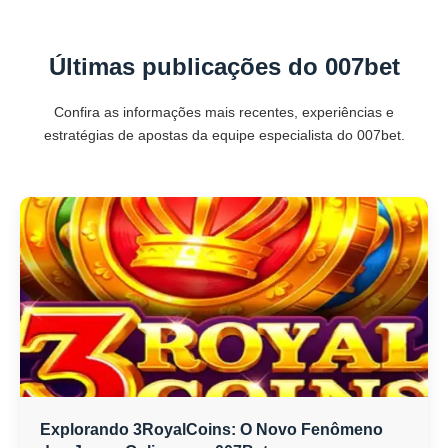
Últimas publicações do 007bet
Confira as informações mais recentes, experiências e
estratégias de apostas da equipe especialista do 007bet.
Explorando 3RoyalCoins: O Novo Fenômeno