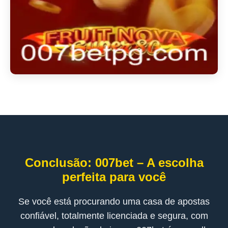
Conclusão: 007bet – A escolha
perfeita para você
Se você está procurando uma casa de apostas
confiável, totalmente licenciada e segura, com