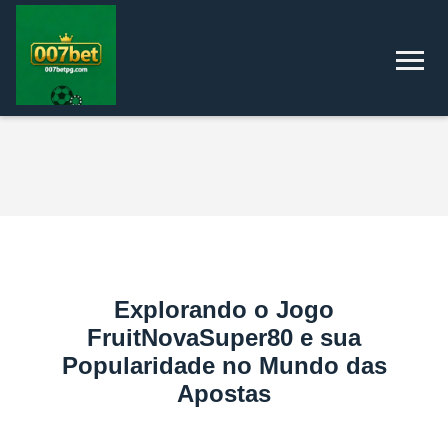
Explorando o Jogo
FruitNovaSuper80 e sua
Popularidade no Mundo das
Apostas