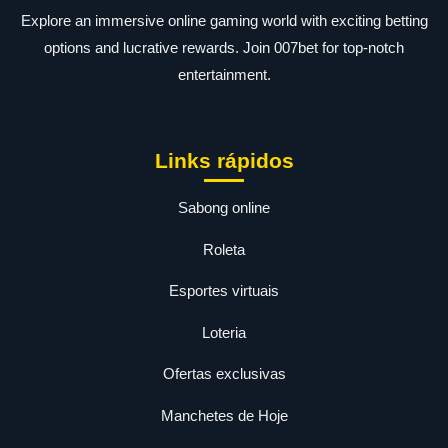
Explore an immersive online gaming world with exciting betting
options and lucrative rewards. Join 007bet for top-notch
entertainment.
Links rápidos
Sabong online
Roleta
Esportes virtuais
Loteria
Ofertas exclusivas
Manchetes de Hoje