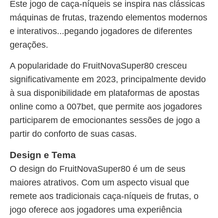
Este jogo de caça-níqueis se inspira nas clássicas
máquinas de frutas, trazendo elementos modernos
e interativos...pegando jogadores de diferentes
gerações.
A popularidade do FruitNovaSuper80 cresceu
significativamente em 2023, principalmente devido
à sua disponibilidade em plataformas de apostas
online como a 007bet, que permite aos jogadores
participarem de emocionantes sessões de jogo a
partir do conforto de suas casas.
Design e Tema
O design do FruitNovaSuper80 é um de seus
maiores atrativos. Com um aspecto visual que
remete aos tradicionais caça-níqueis de frutas, o
jogo oferece aos jogadores uma experiência