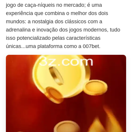
jogo de caça-níqueis no mercado; é uma
experiência que combina o melhor dos dois
mundos: a nostalgia dos clássicos com a
adrenalina e inovação dos jogos modernos, tudo
isso potencializado pelas características
únicas...uma plataforma como a 007bet.