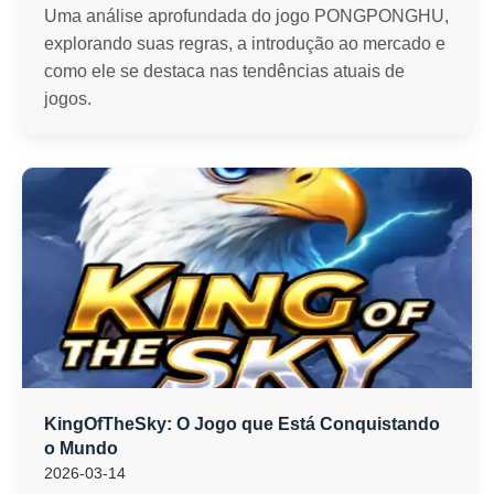
Uma análise aprofundada do jogo PONGPONGHU,
explorando suas regras, a introdução ao mercado e
como ele se destaca nas tendências atuais de
jogos.
KingOfTheSky: O Jogo que Está Conquistando
o Mundo
2026-03-14