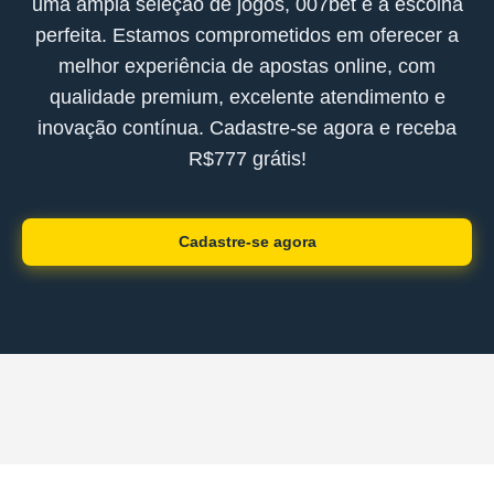
uma ampla seleção de jogos, 007bet é a escolha
perfeita. Estamos comprometidos em oferecer a
melhor experiência de apostas online, com
qualidade premium, excelente atendimento e
inovação contínua. Cadastre-se agora e receba
R$777 grátis!
Cadastre-se agora