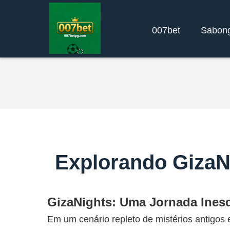
007bet
Sabong
Explorando GizaN
GizaNights: Uma Jornada Ines
Em um cenário repleto de mistérios antigos