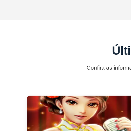
Últ
Confira as inform