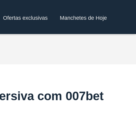
Ofertas exclusivas
Manchetes de Hoje
ersiva com 007bet