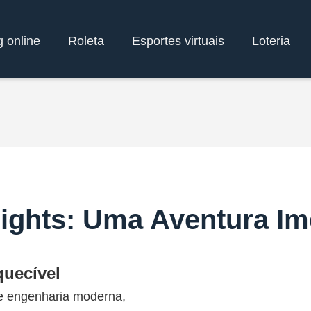
 online
Roleta
Esportes virtuais
Loteria
ights: Uma Aventura Im
quecível
 e engenharia moderna,