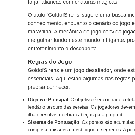
forjar alianças com criaturas mágicas.
O título ‘GoldofSirens’ sugere uma busca in
conhecimento, enquanto o cenário do jogo e
maravilha. A mecânica de jogo convida joga
mergulhar fundo neste mundo intrigante, pr
entretenimento e descoberta.
Regras do Jogo
GoldofSirens é um jogo desafiador, onde estr
essenciais. Aqui estão algumas das regras p
precisa conhecer:
Objetivo Principal
: O objetivo é encontrar e cole
lendário tesouro das sereias. Os jogadores devem
ilha e resolver quebra-cabeças para progredir.
Sistema de Pontuação
: Os pontos são acumulado
completar missões e desbloquear segredos. A po