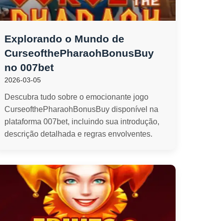
Explorando o Mundo de
CurseofthePharaohBonusBuy
no 007bet
2026-03-05
Descubra tudo sobre o emocionante jogo
CurseofthePharaohBonusBuy disponível na
plataforma 007bet, incluindo sua introdução,
descrição detalhada e regras envolventes.