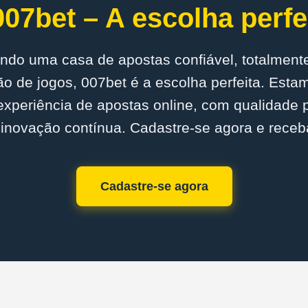
07bet – A escolha perfe
ndo uma casa de apostas confiável, totalmente
o de jogos, 007bet é a escolha perfeita. Est
experiência de apostas online, com qualidade
inovação contínua. Cadastre-se agora e receb
Cadastre-se agora