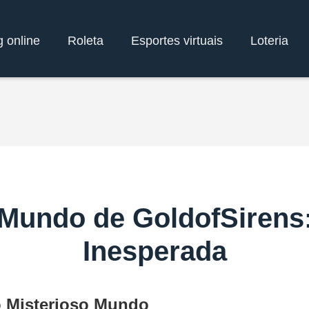
 online
Roleta
Esportes virtuais
Loteria
 Mundo de GoldofSirens
Inesperada
 Misterioso Mundo