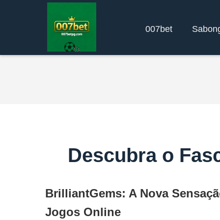
007bet
Sabong
Descubra o Fasc
BrilliantGems: A Nova Sensaç
Jogos Online