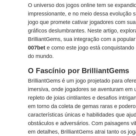
O universo dos jogos online tem se expandi
impressionante, e no meio dessa evolução 
jogo que promete cativar jogadores com sua
gráficos deslumbrantes. Neste artigo, explo
BrilliantGems, sua integração com a popular
007bet
e como este jogo está conquistando 
do mundo.
O Fascínio por BrilliantGems
BrilliantGems é um jogo projetado para ofer
imersiva, onde jogadores se aventuram em
repleto de joias cintilantes e desafios intriga
em torno da coleta de gemas raras e poder
características únicas e habilidades que aj
obstáculos e adversários. Com paisagens vi
em detalhes, BrilliantGems atrai tanto os jo