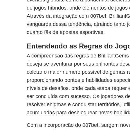
de jogos híbridos, onde elementos de jogos
Através da integração com 007bet, Brilliant
vanguarda dessa tendência, atraindo tanto j
quanto fãs de apostas esportivas.
Entendendo as Regras do Jog
A compreensão das regras de BrilliantGems
deseja se aventurar por seus brilhantes desaf
coletar o maior número possível de gemas 
proporcionando pontos e habilidades especia
níveis de desafios, onde cada etapa requer e
ser concluída com sucesso. Os jogadores de
resolver enigmas e conquistar territórios, ut
acumuladas para desbloquear novas habilida
Com a incorporação do 007bet, surgem nov