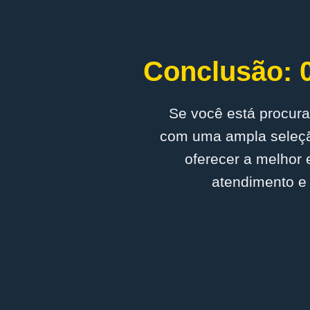
Conclusão: 0
Se você está procura
com uma ampla seleçã
oferecer a melhor 
atendimento e 