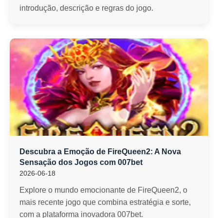
introdução, descrição e regras do jogo.
Descubra a Emoção de FireQueen2: A Nova
Sensação dos Jogos com 007bet
2026-06-18
Explore o mundo emocionante de FireQueen2, o
mais recente jogo que combina estratégia e sorte,
com a plataforma inovadora 007bet.