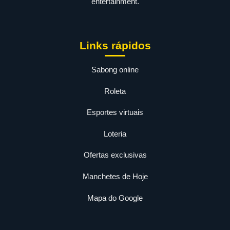
entertainment.
Links rápidos
Sabong online
Roleta
Esportes virtuais
Loteria
Ofertas exclusivas
Manchetes de Hoje
Mapa do Google