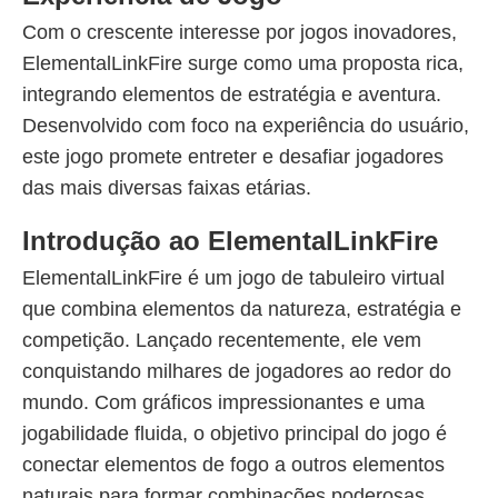
Com o crescente interesse por jogos inovadores,
ElementalLinkFire surge como uma proposta rica,
integrando elementos de estratégia e aventura.
Desenvolvido com foco na experiência do usuário,
este jogo promete entreter e desafiar jogadores
das mais diversas faixas etárias.
Introdução ao ElementalLinkFire
ElementalLinkFire é um jogo de tabuleiro virtual
que combina elementos da natureza, estratégia e
competição. Lançado recentemente, ele vem
conquistando milhares de jogadores ao redor do
mundo. Com gráficos impressionantes e uma
jogabilidade fluida, o objetivo principal do jogo é
conectar elementos de fogo a outros elementos
naturais para formar combinações poderosas.