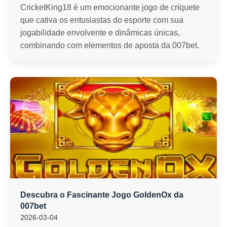
CricketKing18 é um emocionante jogo de críquete
que cativa os entusiastas do esporte com sua
jogabilidade envolvente e dinâmicas únicas,
combinando com elementos de aposta da 007bet.
Descubra o Fascinante Jogo GoldenOx da
007bet
2026-03-04