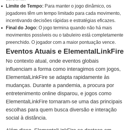
Limite de Tempo:
Para manter o jogo dinâmico, os
jogadores têm um tempo limitado para cada movimento,
incentivando decisões rápidas e estratégias eficazes.
Final do Jogo:
O jogo termina quando não há mais
movimentos possíveis ou o tabuleiro está completamente
preenchido. O jogador com a maior pontuação vence.
Eventos Atuais e ElementalLinkFire
No contexto atual, onde eventos globais
influenciam a forma como interagimos com jogos,
ElementalLinkFire se adapta rapidamente às
mudanças. Durante a pandemia, a procura por
entretenimento online disparou, e jogos como
ElementalLinkFire tornaram-se uma das principais
escolhas para quem busca diversão e interação
social à distância.