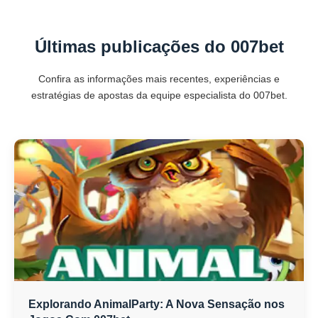
Últimas publicações do 007bet
Confira as informações mais recentes, experiências e
estratégias de apostas da equipe especialista do 007bet.
Explorando AnimalParty: A Nova Sensação nos