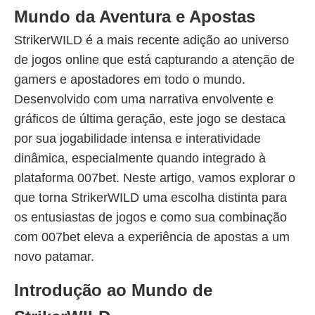
Mundo da Aventura e Apostas
StrikerWILD é a mais recente adição ao universo
de jogos online que está capturando a atenção de
gamers e apostadores em todo o mundo.
Desenvolvido com uma narrativa envolvente e
gráficos de última geração, este jogo se destaca
por sua jogabilidade intensa e interatividade
dinâmica, especialmente quando integrado à
plataforma 007bet. Neste artigo, vamos explorar o
que torna StrikerWILD uma escolha distinta para
os entusiastas de jogos e como sua combinação
com 007bet eleva a experiência de apostas a um
novo patamar.
Introdução ao Mundo de