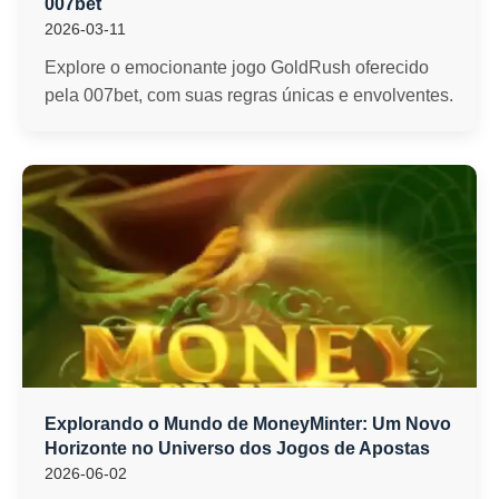
007bet
2026-03-11
Explore o emocionante jogo GoldRush oferecido
pela 007bet, com suas regras únicas e envolventes.
Explorando o Mundo de MoneyMinter: Um Novo
Horizonte no Universo dos Jogos de Apostas
2026-06-02