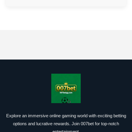
Explore an immersive online gaming world with exciting betting
options and lucrative rewards. Join 007bet for top-notch
entertainment.