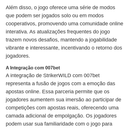
Além disso, o jogo oferece uma série de modos
que podem ser jogados solo ou em modos
cooperativos, promovendo uma comunidade online
interativa. As atualizações frequentes do jogo
trazem novos desafios, mantendo a jogabilidade
vibrante e interessante, incentivando o retorno dos
jogadores.
A Integração com 007bet
A integração de StrikerWILD com 007bet
representa a fusão de jogos com a emoção das
apostas online. Essa parceria permite que os
jogadores aumentem sua imersão ao participar de
competições com apostas reais, oferecendo uma
camada adicional de empolgação. Os jogadores
podem usar sua familiaridade com o jogo para