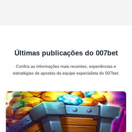
Últimas publicações do 007bet
Confira as informações mais recentes, experiências e
estratégias de apostas da equipe especialista do 007bet.