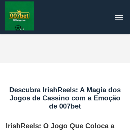
Descubra IrishReels: A Magia dos
Jogos de Cassino com a Emoção
de 007bet
IrishReels: O Jogo Que Coloca a