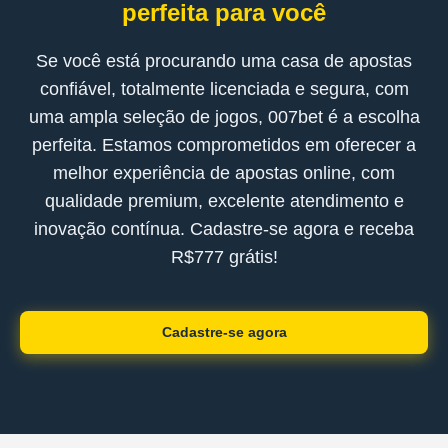
perfeita para você
Se você está procurando uma casa de apostas
confiável, totalmente licenciada e segura, com
uma ampla seleção de jogos, 007bet é a escolha
perfeita. Estamos comprometidos em oferecer a
melhor experiência de apostas online, com
qualidade premium, excelente atendimento e
inovação contínua. Cadastre-se agora e receba
R$777 grátis!
Cadastre-se agora