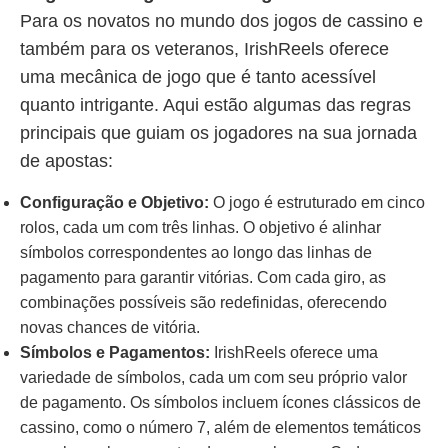
Para os novatos no mundo dos jogos de cassino e
também para os veteranos, IrishReels oferece
uma mecânica de jogo que é tanto acessível
quanto intrigante. Aqui estão algumas das regras
principais que guiam os jogadores na sua jornada
de apostas:
Configuração e Objetivo:
O jogo é estruturado em cinco
rolos, cada um com três linhas. O objetivo é alinhar
símbolos correspondentes ao longo das linhas de
pagamento para garantir vitórias. Com cada giro, as
combinações possíveis são redefinidas, oferecendo
novas chances de vitória.
Símbolos e Pagamentos:
IrishReels oferece uma
variedade de símbolos, cada um com seu próprio valor
de pagamento. Os símbolos incluem ícones clássicos de
cassino, como o número 7, além de elementos temáticos