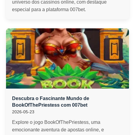
universo dos cassinos online, com destaque
especial para a plataforma 007bet.
Descubra o Fascinante Mundo de
BookOfThePriestess com 007bet
2026-05-23
Explore o jogo BookOfThePriestess, uma
emocionante aventura de apostas online, e