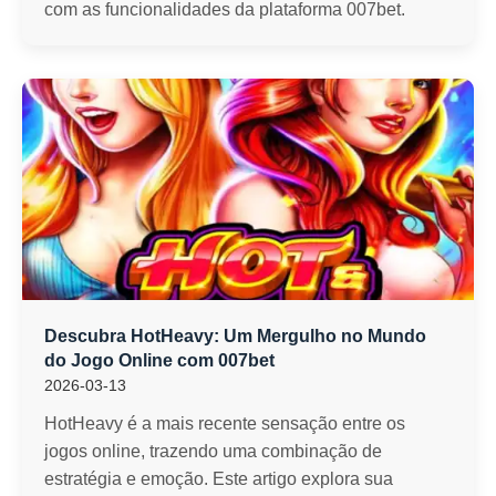
com as funcionalidades da plataforma 007bet.
Descubra HotHeavy: Um Mergulho no Mundo
do Jogo Online com 007bet
2026-03-13
HotHeavy é a mais recente sensação entre os
jogos online, trazendo uma combinação de
estratégia e emoção. Este artigo explora sua