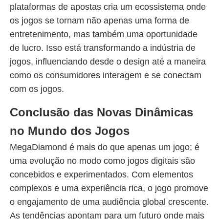
plataformas de apostas cria um ecossistema onde
os jogos se tornam não apenas uma forma de
entretenimento, mas também uma oportunidade
de lucro. Isso está transformando a indústria de
jogos, influenciando desde o design até a maneira
como os consumidores interagem e se conectam
com os jogos.
Conclusão das Novas Dinâmicas
no Mundo dos Jogos
MegaDiamond é mais do que apenas um jogo; é
uma evolução no modo como jogos digitais são
concebidos e experimentados. Com elementos
complexos e uma experiência rica, o jogo promove
o engajamento de uma audiência global crescente.
As tendências apontam para um futuro onde mais