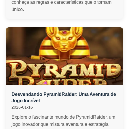
conheça as regras e características que o tornam
único.
Desvendando PyramidRaider: Uma Aventura de
Jogo Incrível
2026-01-16
Explore o fascinante mundo de PyramidRaider, um
jogo inovador que mistura aventura e estratégia