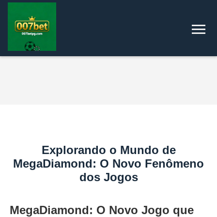
Explorando o Mundo de
MegaDiamond: O Novo Fenômeno
dos Jogos
MegaDiamond: O Novo Jogo que