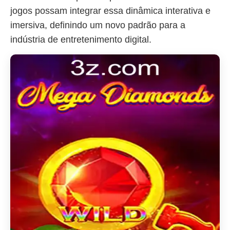
jogos possam integrar essa dinâmica interativa e
imersiva, definindo um novo padrão para a
indústria de entretenimento digital.