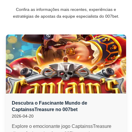
Confira as informações mais recentes, experiências e
estratégias de apostas da equipe especialista do 007bet.
Descubra o Fascinante Mundo de
CaptainssTreasure no 007bet
2026-04-20
Explore o emocionante jogo CaptainssTreasure