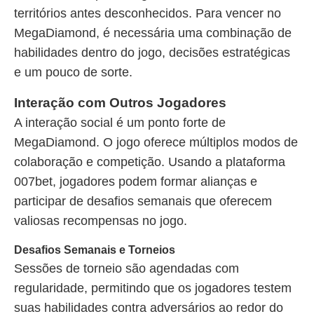
territórios antes desconhecidos. Para vencer no
MegaDiamond, é necessária uma combinação de
habilidades dentro do jogo, decisões estratégicas
e um pouco de sorte.
Interação com Outros Jogadores
A interação social é um ponto forte de
MegaDiamond. O jogo oferece múltiplos modos de
colaboração e competição. Usando a plataforma
007bet, jogadores podem formar alianças e
participar de desafios semanais que oferecem
valiosas recompensas no jogo.
Desafios Semanais e Torneios
Sessões de torneio são agendadas com
regularidade, permitindo que os jogadores testem
suas habilidades contra adversários ao redor do