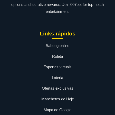
options and lucrative rewards. Join 007bet for top-notch
entertainment.
Links rápidos
Sabong online
Roleta
Esportes virtuais
Loteria
Ofertas exclusivas
Manchetes de Hoje
Mapa do Google