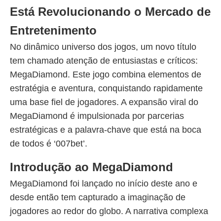
Está Revolucionando o Mercado de
Entretenimento
No dinâmico universo dos jogos, um novo título
tem chamado atenção de entusiastas e críticos:
MegaDiamond. Este jogo combina elementos de
estratégia e aventura, conquistando rapidamente
uma base fiel de jogadores. A expansão viral do
MegaDiamond é impulsionada por parcerias
estratégicas e a palavra-chave que está na boca
de todos é ‘007bet’.
Introdução ao MegaDiamond
MegaDiamond foi lançado no início deste ano e
desde então tem capturado a imaginação de
jogadores ao redor do globo. A narrativa complexa