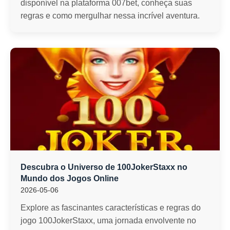
disponível na plataforma 007bet, conheça suas
regras e como mergulhar nessa incrível aventura.
Descubra o Universo de 100JokerStaxx no
Mundo dos Jogos Online
2026-05-06
Explore as fascinantes características e regras do
jogo 100JokerStaxx, uma jornada envolvente no