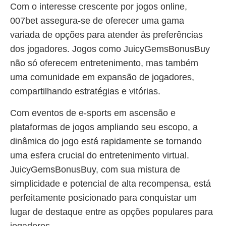
Com o interesse crescente por jogos online,
007bet assegura-se de oferecer uma gama
variada de opções para atender às preferências
dos jogadores. Jogos como JuicyGemsBonusBuy
não só oferecem entretenimento, mas também
uma comunidade em expansão de jogadores,
compartilhando estratégias e vitórias.
Com eventos de e-sports em ascensão e
plataformas de jogos ampliando seu escopo, a
dinâmica do jogo está rapidamente se tornando
uma esfera crucial do entretenimento virtual.
JuicyGemsBonusBuy, com sua mistura de
simplicidade e potencial de alta recompensa, está
perfeitamente posicionado para conquistar um
lugar de destaque entre as opções populares para