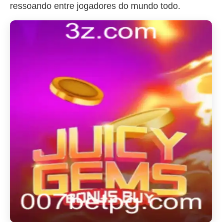
ressoando entre jogadores do mundo todo.