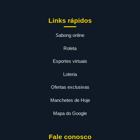
Links rápidos
Sabong online
Roleta
Esportes virtuais
Loteria
Ofertas exclusivas
Manchetes de Hoje
Mapa do Google
Fale conosco