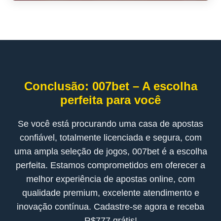
Conclusão: 007bet – A escolha
perfeita para você
Se você está procurando uma casa de apostas
confiável, totalmente licenciada e segura, com
uma ampla seleção de jogos, 007bet é a escolha
perfeita. Estamos comprometidos em oferecer a
melhor experiência de apostas online, com
qualidade premium, excelente atendimento e
inovação contínua. Cadastre-se agora e receba
R$777 grátis!