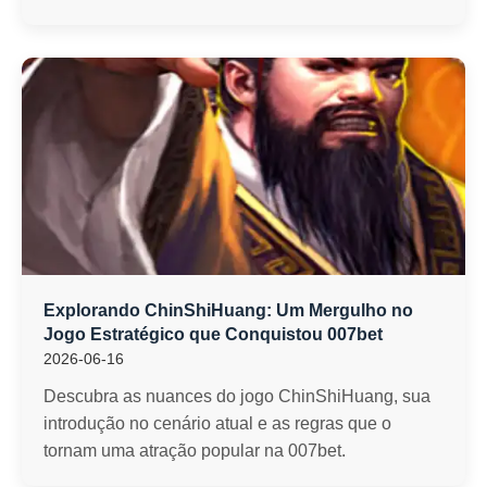
Explorando ChinShiHuang: Um Mergulho no
Jogo Estratégico que Conquistou 007bet
2026-06-16
Descubra as nuances do jogo ChinShiHuang, sua
introdução no cenário atual e as regras que o
tornam uma atração popular na 007bet.