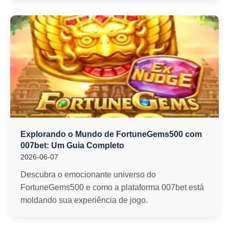
Explorando o Mundo de FortuneGems500 com
007bet: Um Guia Completo
2026-06-07
Descubra o emocionante universo do
FortuneGems500 e como a plataforma 007bet está
moldando sua experiência de jogo.