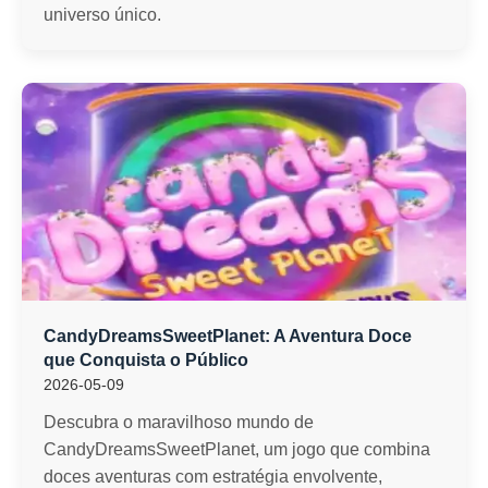
universo único.
CandyDreamsSweetPlanet: A Aventura Doce
que Conquista o Público
2026-05-09
Descubra o maravilhoso mundo de
CandyDreamsSweetPlanet, um jogo que combina
doces aventuras com estratégia envolvente,