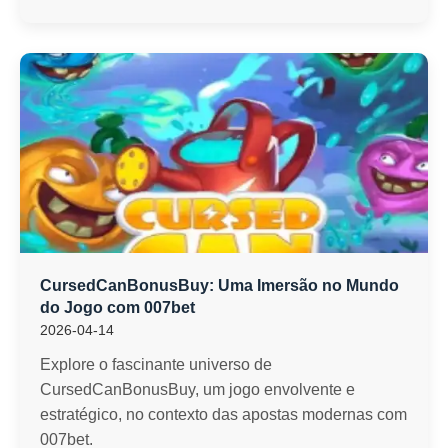
CursedCanBonusBuy: Uma Imersão no Mundo
do Jogo com 007bet
2026-04-14
Explore o fascinante universo de
CursedCanBonusBuy, um jogo envolvente e
estratégico, no contexto das apostas modernas com
007bet.