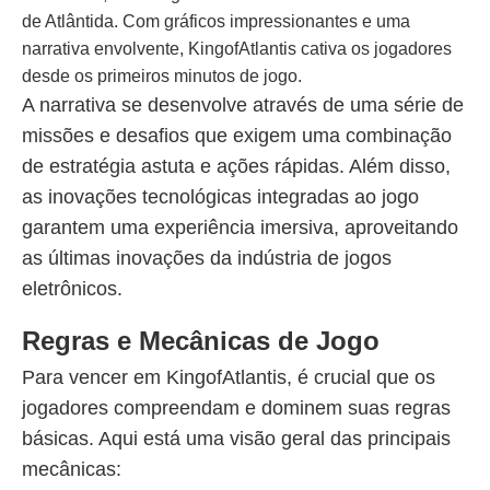
de Atlântida. Com gráficos impressionantes e uma
narrativa envolvente, KingofAtlantis cativa os jogadores
desde os primeiros minutos de jogo.
A narrativa se desenvolve através de uma série de
missões e desafios que exigem uma combinação
de estratégia astuta e ações rápidas. Além disso,
as inovações tecnológicas integradas ao jogo
garantem uma experiência imersiva, aproveitando
as últimas inovações da indústria de jogos
eletrônicos.
Regras e Mecânicas de Jogo
Para vencer em KingofAtlantis, é crucial que os
jogadores compreendam e dominem suas regras
básicas. Aqui está uma visão geral das principais
mecânicas: