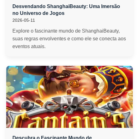
Desvendando ShanghaiBeauty: Uma Imersão
no Universo de Jogos
2026-05-11
Explore o fascinante mundo de ShanghaiBeauty,
suas regras envolventes e como ele se conecta aos
eventos atuais.
Descubra o Fascinante Mundo de