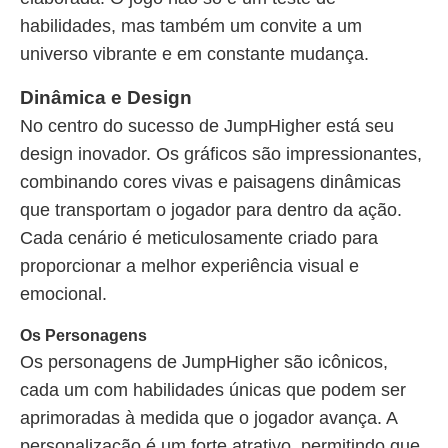
habilidades, mas também um convite a um
universo vibrante e em constante mudança.
Dinâmica e Design
No centro do sucesso de JumpHigher está seu
design inovador. Os gráficos são impressionantes,
combinando cores vivas e paisagens dinâmicas
que transportam o jogador para dentro da ação.
Cada cenário é meticulosamente criado para
proporcionar a melhor experiência visual e
emocional.
Os Personagens
Os personagens de JumpHigher são icônicos,
cada um com habilidades únicas que podem ser
aprimoradas à medida que o jogador avança. A
personalização é um forte atrativo, permitindo que