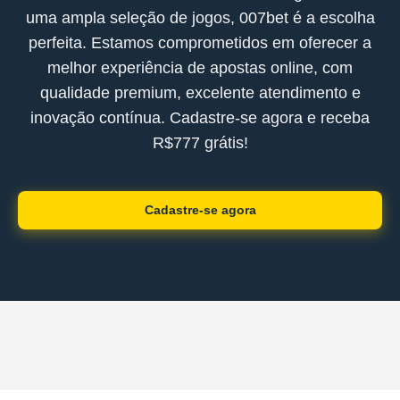
uma ampla seleção de jogos, 007bet é a escolha
perfeita. Estamos comprometidos em oferecer a
melhor experiência de apostas online, com
qualidade premium, excelente atendimento e
inovação contínua. Cadastre-se agora e receba
R$777 grátis!
Cadastre-se agora