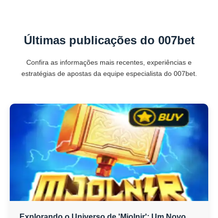
Últimas publicações do 007bet
Confira as informações mais recentes, experiências e
estratégias de apostas da equipe especialista do 007bet.
Explorando o Universo de 'Mjolnir': Um Novo