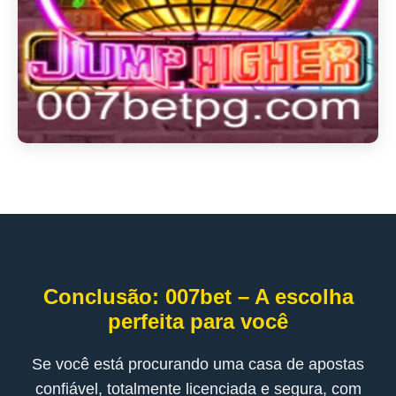
Conclusão: 007bet – A escolha
perfeita para você
Se você está procurando uma casa de apostas
confiável, totalmente licenciada e segura, com