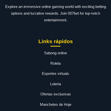
Explore an immersive online gaming world with exciting betting
options and lucrative rewards. Join 007bet for top-notch
entertainment.
Links rápidos
Sabong online
Roleta
Esportes virtuais
Loteria
Ofertas exclusivas
Manchetes de Hoje