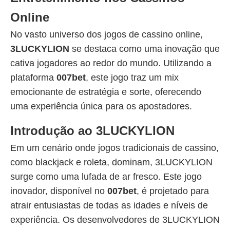
Online
No vasto universo dos jogos de cassino online,
3LUCKYLION
se destaca como uma inovação que
cativa jogadores ao redor do mundo. Utilizando a
plataforma
007bet
, este jogo traz um mix
emocionante de estratégia e sorte, oferecendo
uma experiência única para os apostadores.
Introdução ao 3LUCKYLION
Em um cenário onde jogos tradicionais de cassino,
como blackjack e roleta, dominam, 3LUCKYLION
surge como uma lufada de ar fresco. Este jogo
inovador, disponível no
007bet
, é projetado para
atrair entusiastas de todas as idades e níveis de
experiência. Os desenvolvedores de 3LUCKYLION