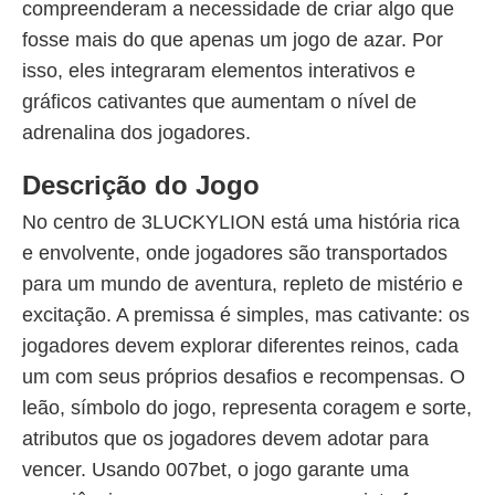
compreenderam a necessidade de criar algo que
fosse mais do que apenas um jogo de azar. Por
isso, eles integraram elementos interativos e
gráficos cativantes que aumentam o nível de
adrenalina dos jogadores.
Descrição do Jogo
No centro de 3LUCKYLION está uma história rica
e envolvente, onde jogadores são transportados
para um mundo de aventura, repleto de mistério e
excitação. A premissa é simples, mas cativante: os
jogadores devem explorar diferentes reinos, cada
um com seus próprios desafios e recompensas. O
leão, símbolo do jogo, representa coragem e sorte,
atributos que os jogadores devem adotar para
vencer. Usando 007bet, o jogo garante uma