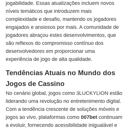
jogabilidade. Essas atualizações incluem novos
níveis temáticos que introduzem mais
complexidade e desafio, mantendo os jogadores
engajados e ansiosos por mais. A comunidade de
jogadores abraçou estes desenvolvimentos, que
são reflexos do compromisso contínuo dos
desenvolvedores em proporcionar uma
experiência de jogo de alta qualidade.
Tendências Atuais no Mundo dos
Jogos de Cassino
No cenário global, jogos como 3LUCKYLION estão
liderando uma revolução no entretenimento digital.
Com a tendência crescente de soluções móveis e
jogos ao vivo, plataformas como
007bet
continuam
a evoluir, fornecendo acessibilidade inigualável e