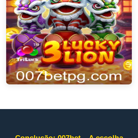
Conclusão: 007bet – A escolha