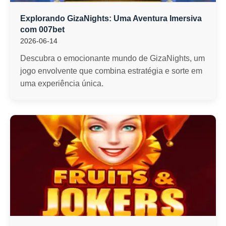
Explorando GizaNights: Uma Aventura Imersiva
com 007bet
2026-06-14
Descubra o emocionante mundo de GizaNights, um
jogo envolvente que combina estratégia e sorte em
uma experiência única.