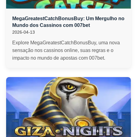
MegaGreatestCatchBonusBuy: Um Mergulho no
Mundo dos Cassinos com 007bet
2026-04-13
Explore MegaGreatestCatchBonusBuy, uma nova
sensação nos cassinos online, suas regras e o
impacto no mundo de apostas com 007bet.