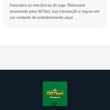
Descubra as mecânicas do jogo 'Billionaire'
promovido pela 007bet, sua introdução e regras em
um contexto de entretenimento atual.