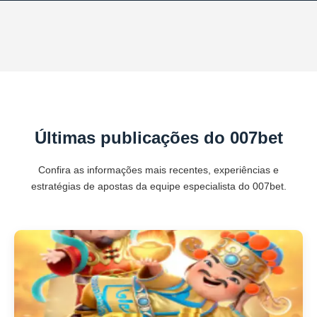
Últimas publicações do 007bet
Confira as informações mais recentes, experiências e
estratégias de apostas da equipe especialista do 007bet.