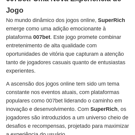
Jogo
No mundo dinâmico dos jogos online,
SuperRich
emerge como uma adição emocionante à
plataforma
007bet
. Este jogo promete combinar
entretenimento de alta qualidade com
oportunidades de vitória que capturam a atenção
tanto de jogadores casuais quanto de entusiastas
experientes.
A ascensão dos jogos online tem sido um tema
constante nos eventos atuais, com plataformas
populares como 007bet liderando o caminho em
inovação e desenvolvimento. Com
SuperRich
, os
jogadores são introduzidos a um universo cheio de
desafios e recompensas, projetado para maximizar
a experiência do usuário.