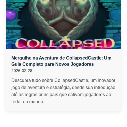
Mergulhe na Aventura de CollapsedCastle: Um
Guia Completo para Novos Jogadores
2026-02-28
Descubra tudo sobre CollapsedCastle, um inovador
jogo de aventura e estratégia, desde sua introdução
até as regras principais que cativam jogadores ao
redor do mundo.