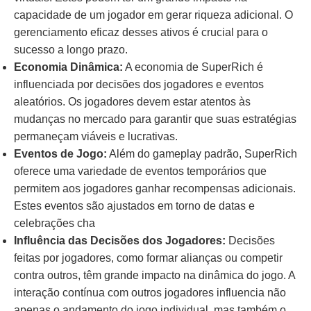
capacidade de um jogador em gerar riqueza adicional. O
gerenciamento eficaz desses ativos é crucial para o
sucesso a longo prazo.
Economia Dinâmica:
A economia de SuperRich é
influenciada por decisões dos jogadores e eventos
aleatórios. Os jogadores devem estar atentos às
mudanças no mercado para garantir que suas estratégias
permaneçam viáveis e lucrativas.
Eventos de Jogo:
Além do gameplay padrão, SuperRich
oferece uma variedade de eventos temporários que
permitem aos jogadores ganhar recompensas adicionais.
Estes eventos são ajustados em torno de datas e
celebrações cha
Influência das Decisões dos Jogadores:
Decisões
feitas por jogadores, como formar alianças ou competir
contra outros, têm grande impacto na dinâmica do jogo. A
interação contínua com outros jogadores influencia não
apenas o andamento do jogo individual, mas também o