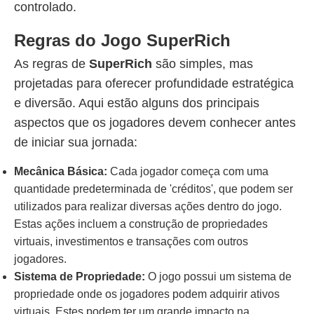
controlado.
Regras do Jogo SuperRich
As regras de
SuperRich
são simples, mas
projetadas para oferecer profundidade estratégica
e diversão. Aqui estão alguns dos principais
aspectos que os jogadores devem conhecer antes
de iniciar sua jornada:
Mecânica Básica:
Cada jogador começa com uma
quantidade predeterminada de 'créditos', que podem ser
utilizados para realizar diversas ações dentro do jogo.
Estas ações incluem a construção de propriedades
virtuais, investimentos e transações com outros
jogadores.
Sistema de Propriedade:
O jogo possui um sistema de
propriedade onde os jogadores podem adquirir ativos
virtuais. Estes podem ter um grande impacto na