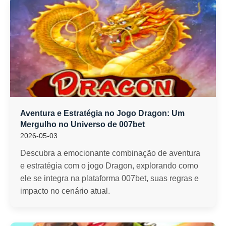
Aventura e Estratégia no Jogo Dragon: Um
Mergulho no Universo de 007bet
2026-05-03
Descubra a emocionante combinação de aventura
e estratégia com o jogo Dragon, explorando como
ele se integra na plataforma 007bet, suas regras e
impacto no cenário atual.