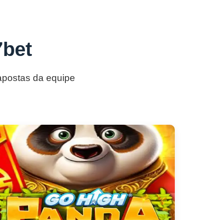
7bet
 apostas da equipe