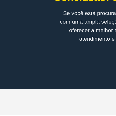
Se você está procura
com uma ampla seleçã
oferecer a melhor 
atendimento e 