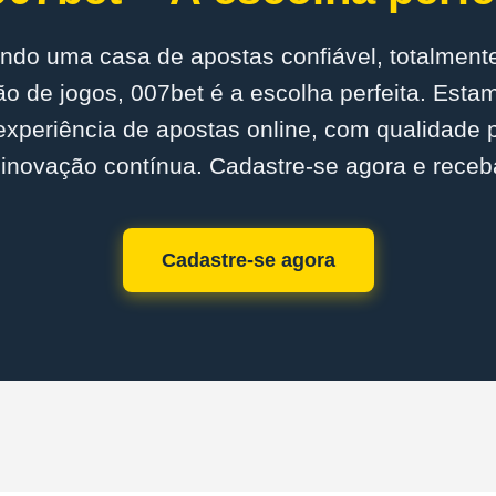
ndo uma casa de apostas confiável, totalmente
o de jogos, 007bet é a escolha perfeita. Est
experiência de apostas online, com qualidade
inovação contínua. Cadastre-se agora e receb
Cadastre-se agora