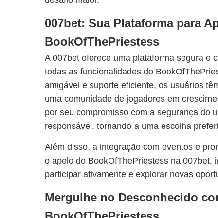
desafio maior.
007bet: Sua Plataforma para A
BookOfThePriestess
A 007bet oferece uma plataforma segura e co
todas as funcionalidades do BookOfThePrie
amigável e suporte eficiente, os usuários tê
uma comunidade de jogadores em crescimen
por seu compromisso com a segurança do us
responsável, tornando-a uma escolha prefer
Além disso, a integração com eventos e pr
o apelo do BookOfThePriestess na 007bet, i
participar ativamente e explorar novas opor
Mergulhe no Desconhecido c
BookOfThePriestess