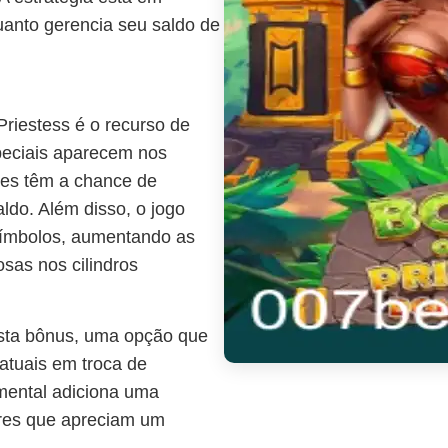
anto gerencia seu saldo de
iestess é o recurso de
peciais aparecem nos
res têm a chance de
ldo. Além disso, o jogo
 símbolos, aumentando as
sas nos cilindros
osta bônus, uma opção que
atuais em troca de
mental adiciona uma
ores que apreciam um