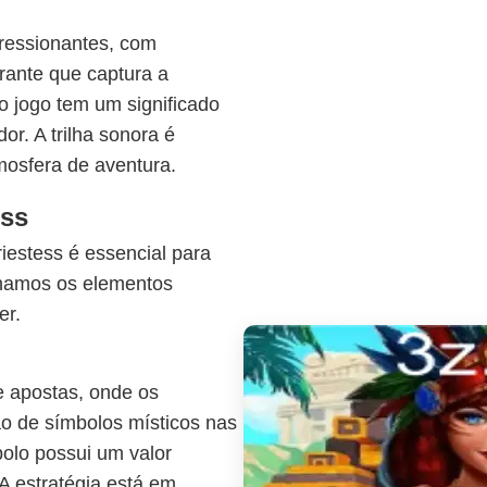
ressionantes, com
rante que captura a
 jogo tem um significado
or. A trilha sonora é
mosfera de aventura.
ss
estess é essencial para
alhamos os elementos
er.
e apostas, onde os
o de símbolos místicos nas
olo possui um valor
 A estratégia está em