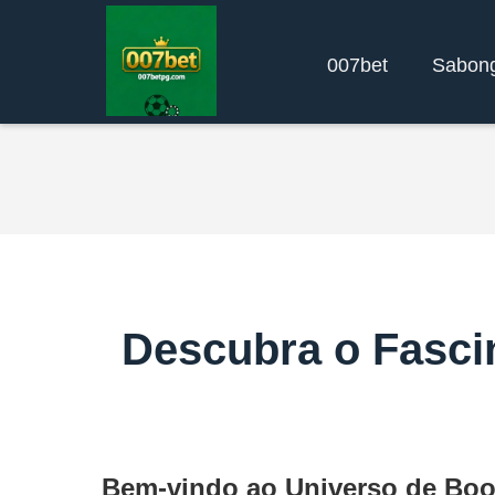
007bet
Sabong
Descubra o Fasc
Bem-vindo ao Universo de Boo