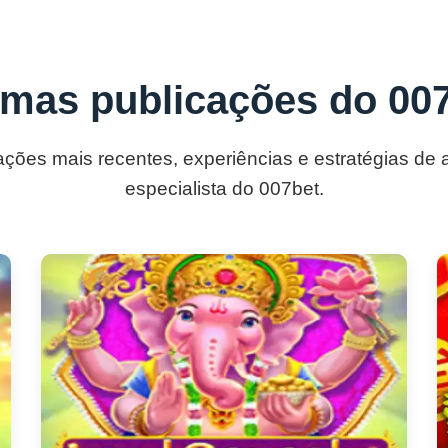
imas publicações do 00
ações mais recentes, experiências e estratégias de
especialista do 007bet.