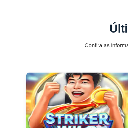
Últ
Confira as inform