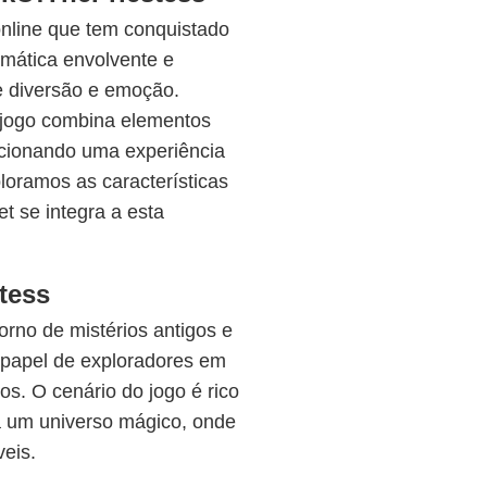
nline que tem conquistado
mática envolvente e
e diversão e emoção.
 jogo combina elementos
rcionando uma experiência
loramos as características
t se integra a esta
tess
rno de mistérios antigos e
papel de exploradores em
s. O cenário do jogo é rico
a um universo mágico, onde
veis.