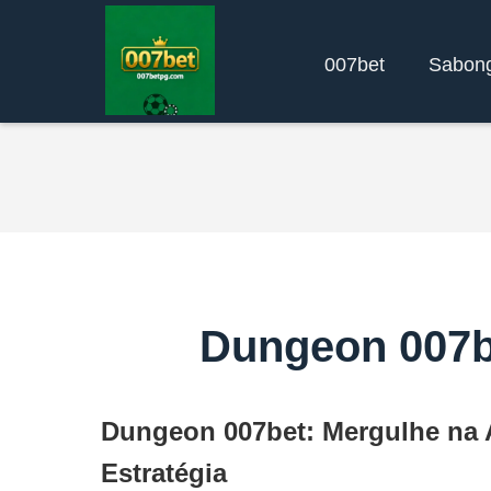
007bet
Sabong
Dungeon 007be
Dungeon 007bet: Mergulhe na 
Estratégia