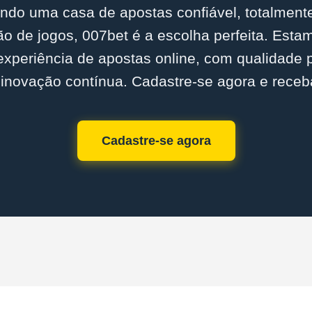
ndo uma casa de apostas confiável, totalmente
o de jogos, 007bet é a escolha perfeita. Est
experiência de apostas online, com qualidade
inovação contínua. Cadastre-se agora e receb
Cadastre-se agora