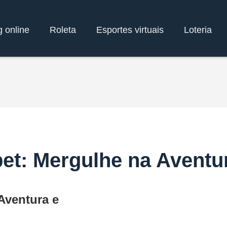
 online
Roleta
Esportes virtuais
Loteria
t: Mergulhe na Aventur
Aventura e