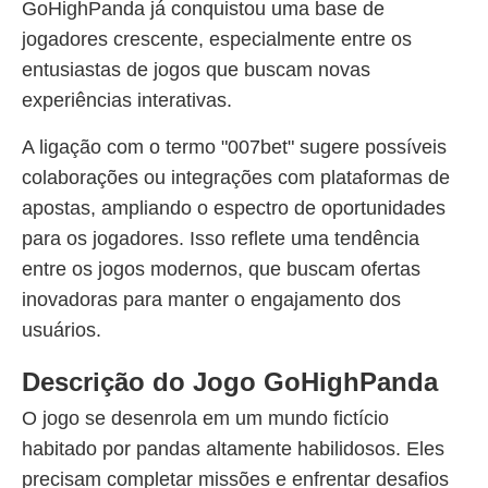
GoHighPanda já conquistou uma base de
jogadores crescente, especialmente entre os
entusiastas de jogos que buscam novas
experiências interativas.
A ligação com o termo "007bet" sugere possíveis
colaborações ou integrações com plataformas de
apostas, ampliando o espectro de oportunidades
para os jogadores. Isso reflete uma tendência
entre os jogos modernos, que buscam ofertas
inovadoras para manter o engajamento dos
usuários.
Descrição do Jogo GoHighPanda
O jogo se desenrola em um mundo fictício
habitado por pandas altamente habilidosos. Eles
precisam completar missões e enfrentar desafios