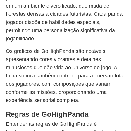
em um ambiente diversificado, que muda de
florestas densas a cidades futuristas. Cada panda
jogador dispõe de habilidades especiais,
permitindo uma personalização significativa da
jogabilidade.
Os gráficos de GoHighPanda são notáveis,
apresentando cores vibrantes e detalhes
minuciosos que dão vida ao universo do jogo. A
trilha sonora também contribui para a imersão total
dos jogadores, com composições que variam
conforme as missões, proporcionando uma
experiência sensorial completa.
Regras de GoHighPanda
Entender as regras de GoHighPanda é