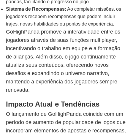
pandas, facilitando o progresso no jogo.
Sistema de Recompensas:
Ao completar missões, os
jogadores recebem recompensas que podem incluir
trajes, novas habilidades ou pontos de experiência.
GoHighPanda promove a interatividade entre os
jogadores através de suas funções multiplayer,
incentivando o trabalho em equipe e a formação
de alianças. Além disso, o jogo continuamente
atualiza seus conteúdos, oferecendo novos
desafios e expandindo o universo narrativo,
mantendo a experiência dos jogadores sempre
renovada.
Impacto Atual e Tendências
O lançamento de GoHighPanda coincide com um
período de aumento de popularidade de jogos que
incorporam elementos de apostas e recompensas,