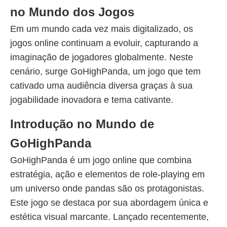
no Mundo dos Jogos
Em um mundo cada vez mais digitalizado, os
jogos online continuam a evoluir, capturando a
imaginação de jogadores globalmente. Neste
cenário, surge GoHighPanda, um jogo que tem
cativado uma audiência diversa graças à sua
jogabilidade inovadora e tema cativante.
Introdução no Mundo de
GoHighPanda
GoHighPanda é um jogo online que combina
estratégia, ação e elementos de role-playing em
um universo onde pandas são os protagonistas.
Este jogo se destaca por sua abordagem única e
estética visual marcante. Lançado recentemente,