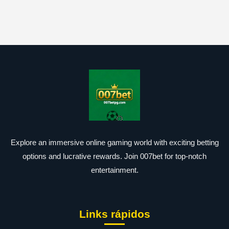
Explore an immersive online gaming world with exciting betting
options and lucrative rewards. Join 007bet for top-notch
entertainment.
Links rápidos