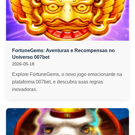
FortuneGems: Aventuras e Recompensas no
Universo 007bet
2026-05-18
Explore FortuneGems, o novo jogo emocionante na
plataforma 007bet, e descubra suas regras
inovadoras.