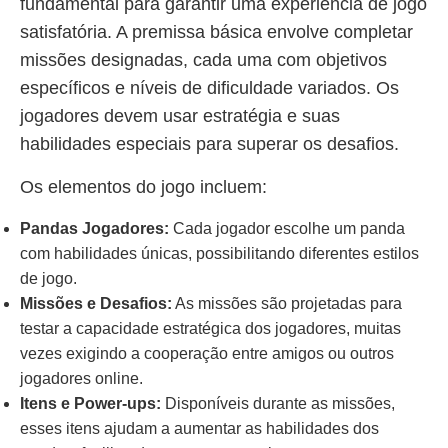
fundamental para garantir uma experiência de jogo
satisfatória. A premissa básica envolve completar
missões designadas, cada uma com objetivos
específicos e níveis de dificuldade variados. Os
jogadores devem usar estratégia e suas
habilidades especiais para superar os desafios.
Os elementos do jogo incluem:
Pandas Jogadores:
Cada jogador escolhe um panda
com habilidades únicas, possibilitando diferentes estilos
de jogo.
Missões e Desafios:
As missões são projetadas para
testar a capacidade estratégica dos jogadores, muitas
vezes exigindo a cooperação entre amigos ou outros
jogadores online.
Itens e Power-ups:
Disponíveis durante as missões,
esses itens ajudam a aumentar as habilidades dos