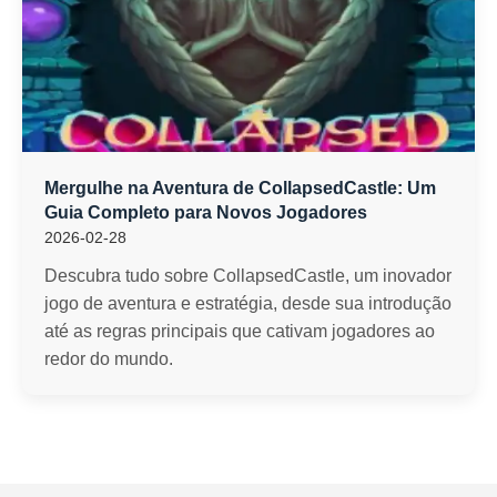
Mergulhe na Aventura de CollapsedCastle: Um
Guia Completo para Novos Jogadores
2026-02-28
Descubra tudo sobre CollapsedCastle, um inovador
jogo de aventura e estratégia, desde sua introdução
até as regras principais que cativam jogadores ao
redor do mundo.