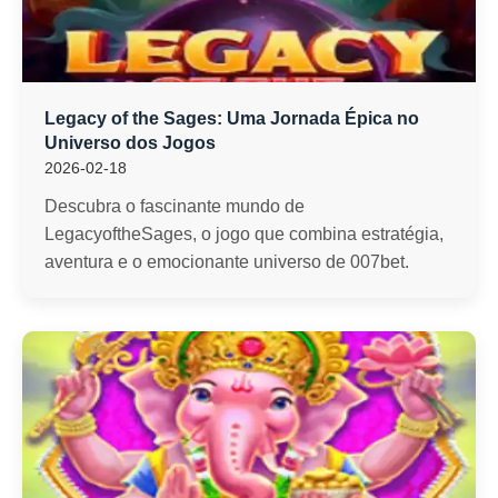
Legacy of the Sages: Uma Jornada Épica no
Universo dos Jogos
2026-02-18
Descubra o fascinante mundo de
LegacyoftheSages, o jogo que combina estratégia,
aventura e o emocionante universo de 007bet.