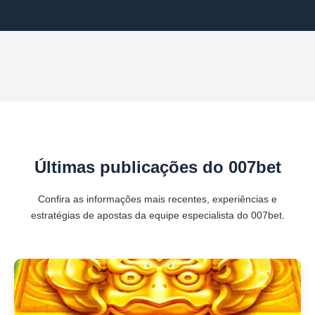
Últimas publicações do 007bet
Confira as informações mais recentes, experiências e
estratégias de apostas da equipe especialista do 007bet.