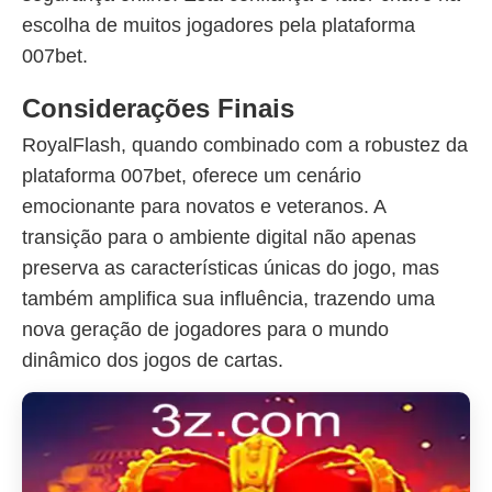
escolha de muitos jogadores pela plataforma
007bet.
Considerações Finais
RoyalFlash, quando combinado com a robustez da
plataforma 007bet, oferece um cenário
emocionante para novatos e veteranos. A
transição para o ambiente digital não apenas
preserva as características únicas do jogo, mas
também amplifica sua influência, trazendo uma
nova geração de jogadores para o mundo
dinâmico dos jogos de cartas.