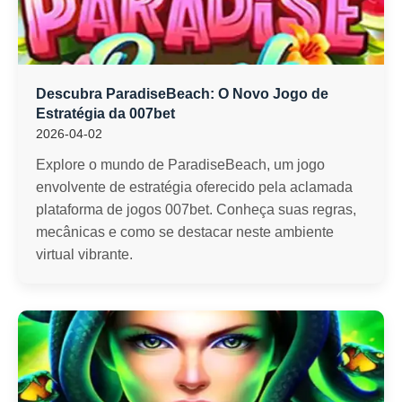
Descubra ParadiseBeach: O Novo Jogo de
Estratégia da 007bet
2026-04-02
Explore o mundo de ParadiseBeach, um jogo
envolvente de estratégia oferecido pela aclamada
plataforma de jogos 007bet. Conheça suas regras,
mecânicas e como se destacar neste ambiente
virtual vibrante.