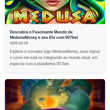
Descubra o Fascinante Mundo de
MedusaMoney e seu Elo com 007bet
2026-02-19
Explore o inovador jogo MedusaMoney, suas regras
e como ele está se integrando ao mundo atual, em
especial com a plataforma 007bet.