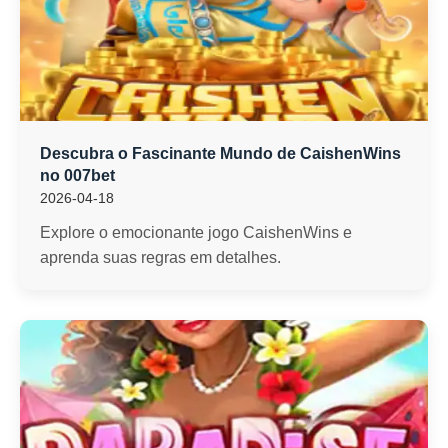
Descubra o Fascinante Mundo de CaishenWins
no 007bet
2026-04-18
Explore o emocionante jogo CaishenWins e
aprenda suas regras em detalhes.