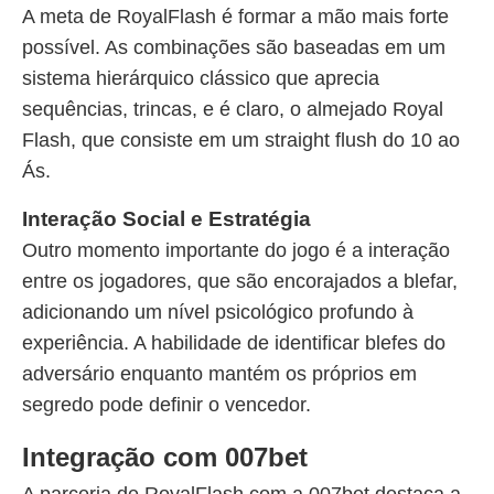
A meta de RoyalFlash é formar a mão mais forte
possível. As combinações são baseadas em um
sistema hierárquico clássico que aprecia
sequências, trincas, e é claro, o almejado Royal
Flash, que consiste em um straight flush do 10 ao
Ás.
Interação Social e Estratégia
Outro momento importante do jogo é a interação
entre os jogadores, que são encorajados a blefar,
adicionando um nível psicológico profundo à
experiência. A habilidade de identificar blefes do
adversário enquanto mantém os próprios em
segredo pode definir o vencedor.
Integração com 007bet