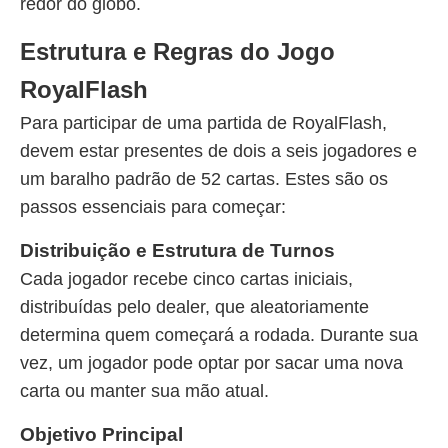
redor do globo.
Estrutura e Regras do Jogo
RoyalFlash
Para participar de uma partida de RoyalFlash,
devem estar presentes de dois a seis jogadores e
um baralho padrão de 52 cartas. Estes são os
passos essenciais para começar:
Distribuição e Estrutura de Turnos
Cada jogador recebe cinco cartas iniciais,
distribuídas pelo dealer, que aleatoriamente
determina quem começará a rodada. Durante sua
vez, um jogador pode optar por sacar uma nova
carta ou manter sua mão atual.
Objetivo Principal