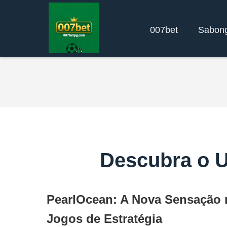
007bet
Sabong
Descubra o U
PearlOcean: A Nova Sensação
Jogos de Estratégia