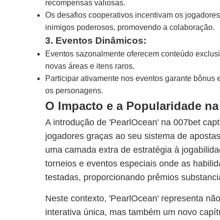
recompensas valiosas.
Os desafios cooperativos incentivam os jogadores
inimigos poderosos, promovendo a colaboração.
3. Eventos Dinâmicos:
Eventos sazonalmente oferecem conteúdo exclusiv
novas áreas e itens raros.
Participar ativamente nos eventos garante bônus e
os personagens.
O Impacto e a Popularidade na
A introdução de 'PearlOcean' na 007bet cap
jogadores graças ao seu sistema de apostas
uma camada extra de estratégia à jogabilida
torneios e eventos especiais onde as habili
testadas, proporcionando prêmios substanci
Neste contexto, 'PearlOcean' representa nã
interativa única, mas também um novo capít