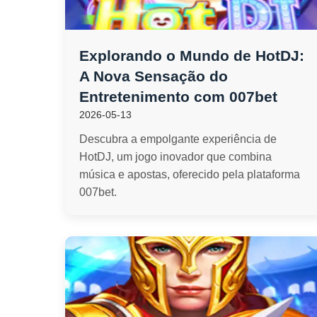
Explorando o Mundo de HotDJ:
A Nova Sensação do
Entretenimento com 007bet
2026-05-13
Descubra a empolgante experiência de
HotDJ, um jogo inovador que combina
música e apostas, oferecido pela plataforma
007bet.