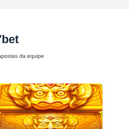
7bet
 apostas da equipe