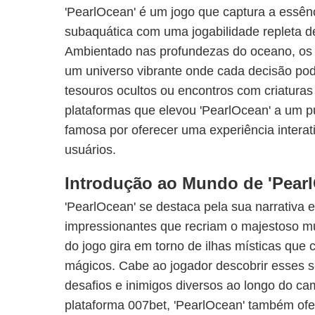
'PearlOcean' é um jogo que captura a essên
subaquática com uma jogabilidade repleta de
Ambientado nas profundezas do oceano, os
um universo vibrante onde cada decisão pod
tesouros ocultos ou encontros com criatura
plataformas que elevou 'PearlOcean' a um pú
famosa por oferecer uma experiência interat
usuários.
Introdução ao Mundo de 'Pear
'PearlOcean' se destaca pela sua narrativa e
impressionantes que recriam o majestoso m
do jogo gira em torno de ilhas místicas qu
mágicos. Cabe ao jogador descobrir esses 
desafios e inimigos diversos ao longo do ca
plataforma 007bet, 'PearlOcean' também of