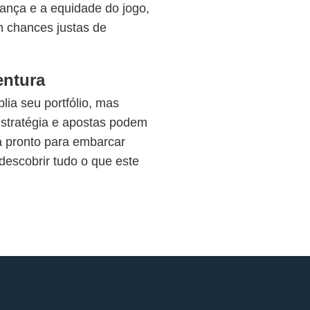
rança e a equidade do jogo,
 chances justas de
entura
ia seu portfólio, mas
stratégia e apostas podem
á pronto para embarcar
descobrir tudo o que este