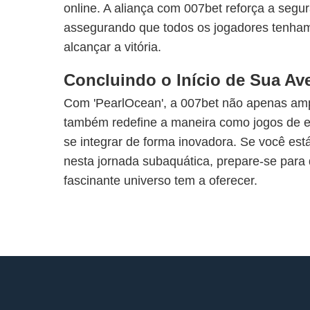
online. A aliança com 007bet reforça a segu
assegurando que todos os jogadores tenham
alcançar a vitória.
Concluindo o Início de Sua Av
Com 'PearlOcean', a 007bet não apenas ampl
também redefine a maneira como jogos de e
se integrar de forma inovadora. Se você est
nesta jornada subaquática, prepare-se para 
fascinante universo tem a oferecer.